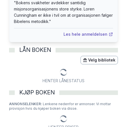
A Mission (Ungdom i Oppdrag). Han var også
"
Bokens svakheter avdekker samtidig
med på å starte University of the Nations og er
misjonsorganisasjonens store styrke. Loren
en av nestorene innen verdensmisjon. Loren er
Cunningham er ikke i tvil om at organisasjonen følger
Bibelens metodikk.
"
én av et titalls mennesker som har besøkt alle
verdens land. Gjennom sin tjeneste som
Les hele anmeldelsen
verdensmisjonær har han besøkt alt fra verdens
fattigste slum.områder til statsledere og konger.
LÅN BOKEN
Han har skrevet flere bøker, blant annet Er det
virkelig deg, Gud?, Seier på Guds måte og
Velg bibliotek
Bibelen til hele verden, nå!
HENTER LÅNESTATUS
KJØP BOKEN
ANNONSELENKER:
Lenkene nedenfor er annonser. Vi mottar
provisjon hvis du kjøper boken via disse.