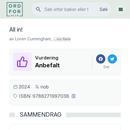
Søk
Søk
Vis 
All in!
av
Loren Cunningham
,
... vis flere
Vurdering
Anbefalt
Del
2024
nob
ISBN:
9788271997038
SAMMENDRAG