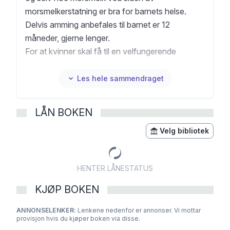
morsmelkerstatning er bra for barnets helse.
Delvis amming anbefales til barnet er 12
måneder, gjerne lenger.
For at kvinner skal få til en velfungerende
amming, er det viktig at helsepersonell mestrer
ammeveiledning. Bokas faglige innhold gir deg
Les hele sammendraget
det kunnskapsgrunnlaget du trenger for å bli en
god ammeveileder.
LÅN BOKEN
Amming – en håndbok for helsepersonell er en
oversettelse av den danske boka Amning – en
Velg bibliotek
håndbog for sundhedspersonale (2023) utgitt av
Sundhedsstyrelsen i Danmark, som tilsvarer
HENTER LÅNESTATUS
Helsedirektoratet her i Norge. Den norske
oversettelsen er oppdatert og tilpasset norske
KJØP BOKEN
retningslinjer.Boka er nyttig for alle typer
ANNONSELENKER:
helsefagstudenter og for helsepersonell som gir
Lenkene nedenfor er annonser. Vi mottar
provisjon hvis du kjøper boken via disse.
ammeveiledning.