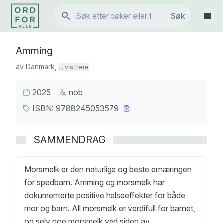
Søk
Søk
Vis 
Amming
av
Danmark
,
... vis flere
2025
nob
ISBN:
9788245053579
SAMMENDRAG
Morsmelk er den naturlige og beste ernæringen
for spedbarn. Amming og morsmelk har
dokumenterte positive helseeffekter for både
mor og barn. All morsmelk er verdifull for barnet,
og selv noe morsmelk ved siden av