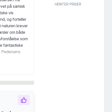
HENTER PRISER
revet på samisk
iske vis
nd, og forteller
 naturen krever
arsler om både
tsforståelse som
ne fantastiske
aim Pedersens
r Brita Pollan
(...) ta for all
eg kjent med de
re år gamle
 det lønner seg å
 bygge en
t på som for
att, ei bok å ha
ingkast 5)