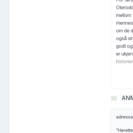
Oterodde
mellom 
menneske
om de d
også si
godt og
er ukjen
historie
tippolde
har redi
del ture
underjo
AN
fortell
være hø
nasjonal
adressa
primitiv
"
Herette
med seg