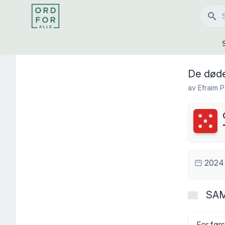
De døde
av
Efraim 
Terning
2024
SA
For førs