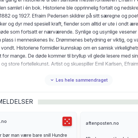
n samlet i én bok. Historiene ble opprinnelig fortalt og nedsk
1882 og 1927. Efraim Pedersen skildrer på sitt særegne og poet
r og dyr med spesiell kraft, fiender som alltid er ute i ondt ære
øde som fortsatt er nærværende. Synlige og usynlige vesener i
n plass i menneskenes liv. Drømmenes betydning er viktig, og v
 vondt. Historiene formidler kunnskap om en samisk virkelighe
t for mange. De døde kommer til bryllup vil glede lesere med si
r og store fortellekunst. Artist og skuespiller Emil Karlsen, Efr
barn, har skrevet forord til boken. Forfatter og religionshistorike
gert samlingen og skrevet et etterord til boken. «Rå opptegnelser. 
Les hele sammendraget
n inn i dette riket utenfor vår nære, magre virkelighet og gjør d
rdiskes makt.» Jon Rognlien, Dagbladet (Terningkast 5) «Hund
MELDELSER
inger om levende og døde gir både små skrekkgys og troen på at
flig og ærlig. (...) Eventyrene til Asbjørnsen og Moe var med å
 identitet, samtidig som samiske eventyr og fortellinger ble set
Terningkast
5
.no
aftenposten.no
e for det store publikum. Derfor er denne boken blitt en viktig sk
r bør man være bare snill Hundre
 rundt bålet og lese høyt fra.» Stein Roll, Adresseavisen (Tern