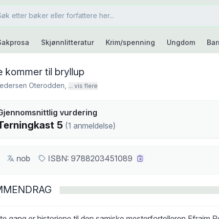
Sakprosa
Skjønnlitteratur
Krim/spenning
Ungdom
Bar
 kommer til bryllup
Pedersen Oterodden
,
... vis flere
kast
Gjennomsnittlig vurdering
5
Terningkast
5
(
1
anmeldelse
)
nob
ISBN:
9788203451089
MMENDRAG
te gang er historiene til den samiske mesterfortelleren Efraim 