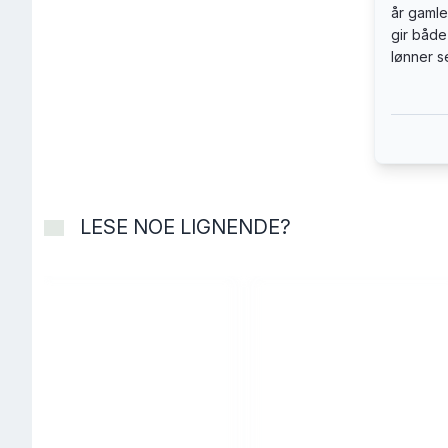
år gamle
«Språkli
gir både
Pedersen
lønner s
mesterfo
mens han
humre. 
språk (n
bli med
passer f
LESE NOE LIGNENDE?
kalende