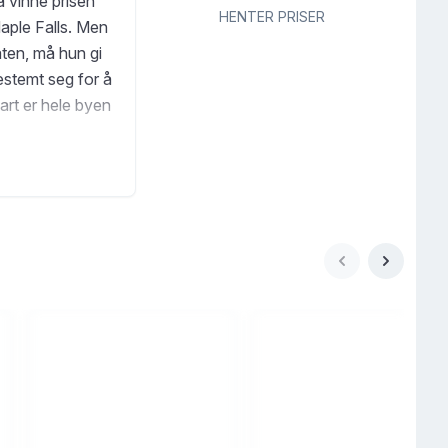
å vinne prisen
HENTER PRISER
aple Falls. Men
aten, må hun gi
bestemt seg for å
art er hele byen
 samtidig som
ndre alt, og