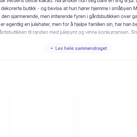
e verdens beste kakao. Nå ønsker hun seg bare én ting til jul: 
t dekorerte butikk - og bevise at hun hører hjemme i småbyen M
å den sjarmerende, men irriterende fyren i gårdsbutikken over g
 er egentlig en julehater, men for å hjelpe familien sin, har han 
årdsbutikken til randen med julepynt og vinne konkurransen. Sn
llom Team Cassidy og Team Liam. Rivaliseringen tilspisser seg,
e glitrer i julelys og snøen daler tett. Vil kanskje julemagien fora
Les hele sammendraget
n ny type gnister mellom de to konkurrentene?