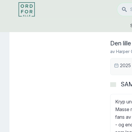
Den lil
av
Harper 
2025
SA
Kryp und
Masse r
fans av
- og en