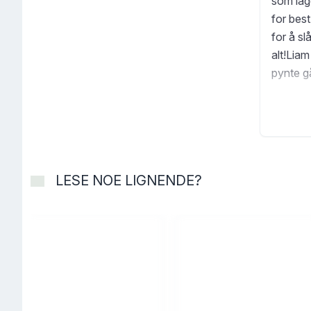
som lagd
for bes
for å sl
alt!Liam
pynte g
delt me
butikken
skape e
LESE NOE LIGNENDE?