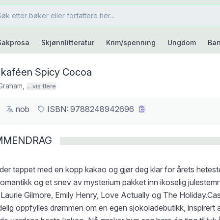
Sakprosa
Skjønnlitteratur
Krim/spenning
Ungdom
Bar
le kaféen Spicy Cocoa
Graham
,
... vis flere
nob
ISBN:
9788248942696
MMENDRAG
er teppet med en kopp kakao og gjør deg klar for årets heteste 
omantikk og et snev av mysterium pakket inn ikoselig julestemn
 Laurie Gilmore, Emily Henry, Love Actually og The Holiday.Cass
delig oppfylles drømmen om en egen sjokoladebutikk, inspirert