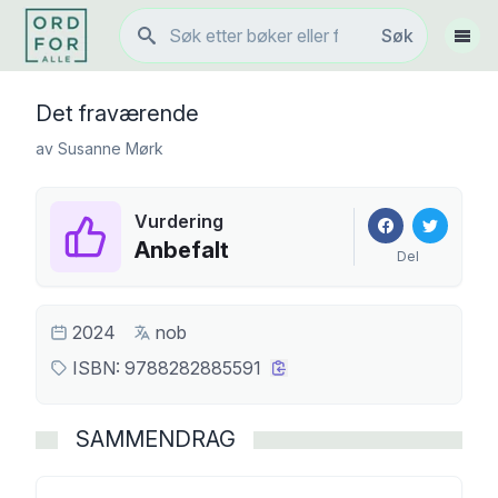
Søk
Søk
Vis 
Det fraværende
av
Susanne Mørk
Vurdering
Anbefalt
Del
2024
nob
ISBN:
9788282885591
SAMMENDRAG