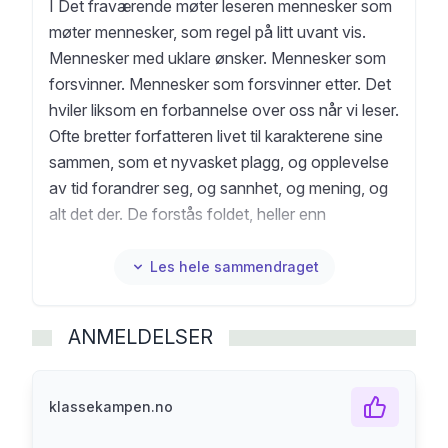
I Det fraværende møter leseren mennesker som
møter mennesker, som regel på litt uvant vis.
Mennesker med uklare ønsker. Mennesker som
forsvinner. Mennesker som forsvinner etter. Det
hviler liksom en forbannelse over oss når vi leser.
Ofte bretter forfatteren livet til karakterene sine
sammen, som et nyvasket plagg, og opplevelse
av tid forandrer seg, og sannhet, og mening, og
alt det der. De forstås foldet, heller enn
kronologisk. Historiene i Det fraværende
bekrefter at vi lever tragiske liv, som vi ikke
Les hele sammendraget
egentlig har kontroll over – men uten at det gjør
oss til fortapte skapninger.
ANMELDELSER
klassekampen.no