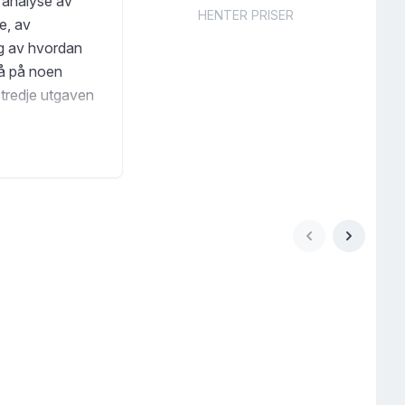
g analyse av
HENTER PRISER
e, av
og av hvordan
så på noen
 tredje utgaven
d er utvidet, og
pgjørene fram til