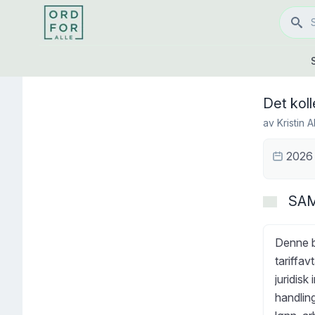
Det koll
av
Kristin A
2026
SA
Denne b
tariffa
juridisk
handling