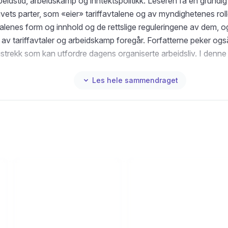
beidstid, arbeidskamp og inntektspolitikk. Leseren få en grundi
ivets parter, som «eier» tariffavtalene og av myndighetenes roll
vtalenes form og innhold og de rettslige reguleringene av dem, 
n av tariffavtaler og arbeidskamp foregår. Forfatterne peker og
gstrekk som kan utfordre dagens organiserte arbeidsliv. I denne
et grundig revidert. Omtalen av tariffavtalenes struktur og innhol
idsrettslige utviklingen oppdatert. Utgaven tar for seg lønnsop
Les hele sammendraget
 2025.