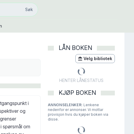
Søk
Søk
n
LÅN BOKEN
Velg bibliotek
HENTER LÅNESTATUS
KJØP BOKEN
utgangspunkt i
ANNONSELENKER:
Lenkene
nedenfor er annonser. Vi mottar
spektiver og
provisjon hvis du kjøper boken via
egrenser
disse.
e i spørsmål om