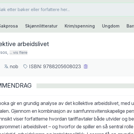
Sakprosa
Skjønnlitteratur
Krim/spenning
Ungdom
Bar
ektive arbeidslivet
lsos
,
... vis flere
nob
ISBN:
9788205608023
MMENDRAG
oka gir en grundig analyse av det kollektive arbeidslivet, med 
vtalen. Gjennom en kombinasjon av samfunnsvitenskapelige per
 innsikt viser forfatterne hvordan tariffavtaler både utvider og b
srommet i arbeidslivet – og hvorfor de spiller en så sentral roll