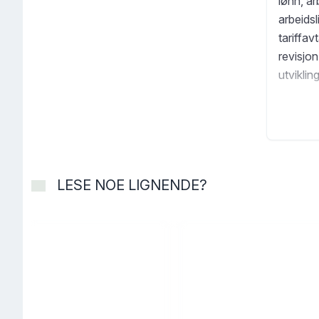
lønn, ar
arbeidsl
tariffa
revisjo
utviklin
er stoff
den arbe
og med
LESE NOE LIGNENDE?