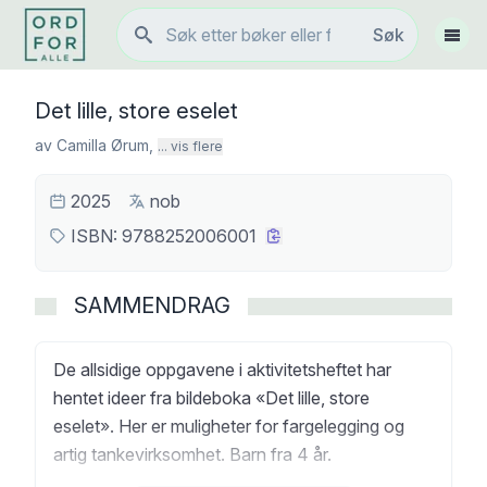
Søk
Søk
Vis 
Det lille, store eselet
av
Camilla Ørum
,
... vis flere
2025
nob
ISBN:
9788252006001
SAMMENDRAG
De allsidige oppgavene i aktivitetsheftet har
hentet ideer fra bildeboka «Det lille, store
eselet». Her er muligheter for fargelegging og
artig tankevirksomhet. Barn fra 4 år.