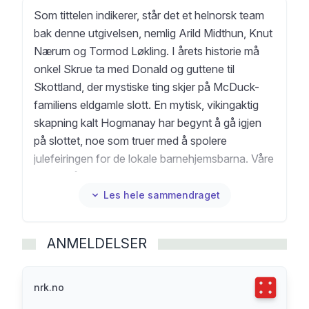
Som tittelen indikerer, står det et helnorsk team
bak denne utgivelsen, nemlig Arild Midthun, Knut
Nærum og Tormod Løkling. I årets historie må
onkel Skrue ta med Donald og guttene til
Skottland, der mystiske ting skjer på McDuck-
familiens eldgamle slott. En mytisk, vikingaktig
skapning kalt Hogmanay har begynt å gå igjen
på slottet, noe som truer med å spolere
julefeiringen for de lokale barnehjemsbarna. Våre
helter må finne ut hvem eller hva Hogmanayen
er, mens tiden tikker ned mot julaften. «Norsk
Les hele sammendraget
Donald» pleier å være en kritikerfavoritt, og
teamet bak har gjort sitt beste for at årets hefte
ANMELDELSER
ikke skal bli noe unntak.
Terningka
nrk.no