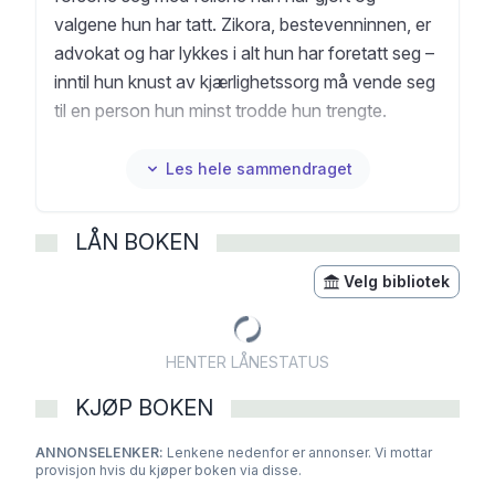
valgene hun har tatt. Zikora, bestevenninnen, er
advokat og har lykkes i alt hun har foretatt seg –
inntil hun knust av kjærlighetssorg må vende seg
til en person hun minst trodde hun trengte.
Omelogor er Chiamakas frittalende kusine. Hun
tilhører den økonomiske eliten i Nigeria, men
Les hele sammendraget
begynner å stille spørsmål ved hvor godt hun
egentlig kjenner seg selv. Og Kadiatou,
LÅN BOKEN
Chiamakas hushjelp, er stolt over å kunne
oppdra datteren sin i USA, men blir stilt overfor
Velg bibliotek
en ubegripelig prøvelse som truer alt hun har
jobbet for å oppnå. Drømmeregnskap er en
HENTER LÅNESTATUS
skarp refleksjon over valgene vi tar, og valgene
som tas for oss, om mødre og døtre og om hvor
KJØP BOKEN
sammenknyttet verden er.
ANNONSELENKER:
Lenkene nedenfor er annonser. Vi mottar
provisjon hvis du kjøper boken via disse.