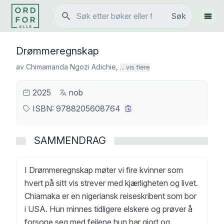
Søk
Søk
Vis 
Drømmeregnskap
av
Chimamanda Ngozi Adichie
,
... vis flere
2025
nob
ISBN:
9788205608764
SAMMENDRAG
I Drømmeregnskap møter vi fire kvinner som
hvert på sitt vis strever med kjærligheten og livet.
Chiamaka er en nigeriansk reiseskribent som bor
i USA. Hun minnes tidligere elskere og prøver å
forsone seg med feilene hun har gjort og