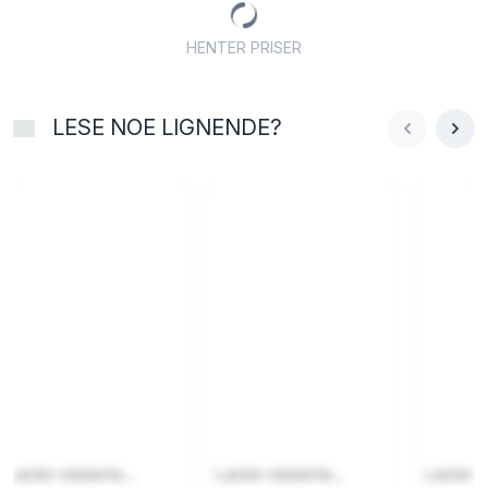
HENTER PRISER
LESE NOE LIGNENDE?
Laster relaterte...
Laster relaterte...
Laster re