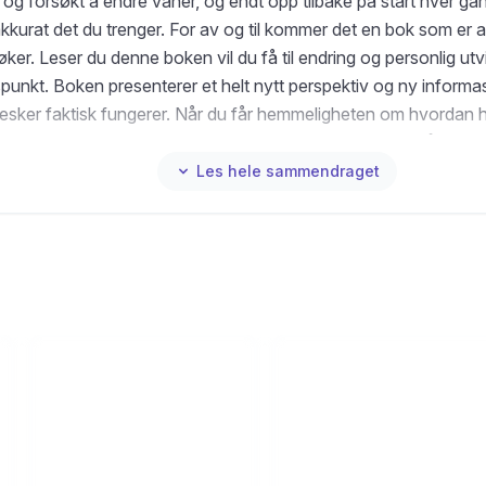
 og forsøkt å endre vaner, og endt opp tilbake på start hver g
kkurat det du trenger. For av og til kommer det en bok som er 
ker. Leser du denne boken vil du få til endring og personlig utvi
punkt. Boken presenterer et helt nytt perspektiv og ny inform
esker faktisk fungerer. Når du får hemmeligheten om hvordan h
 fungerer, vil du skjønne hvorfor du ikke har kommet i mål tidlig
est effektive verktøyene vi har i mentaltrening, vil du for første
Les hele sammendraget
 viljestyrke og strategier som feiler, og leke deg til de endringene
 Boken gir deg uvurderlige verktøy som lar deg takle hverdagens
. Boken vil hjelpe deg til å: • Få mest mulig ut av livet ditt • Oppr
, energi, fokus og drivkraft • Ta tak når du egentlig ikke har over
ålene du drømmer om • Leve et liv med varig glede og motivas
du finner din superkraft og får metoden som gir deg varig motiva
t viljestyrken din, endre tankene dine og få til et liv du elsker 
 1977) er mentaltrener og endringsnerd med et høyt ønske om at 
lig ut av livet. Gjennom historier, eksempler og en engasjerend
rstemme gjør hun faglig komplekse temaer lett forståelige.