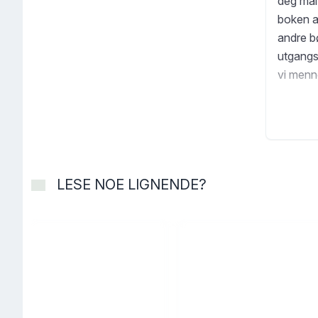
deg mål
boken a
andre bø
utgangs
vi menn
egentlig
til de m
slipp på
ønsker.
livet ut
LESE NOE LIGNENDE?
følelser
Nå de m
tide at 
Legg bor
Binz (f.
mest mu
fortelle