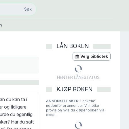
Søk
Søk
n
LÅN BOKEN
Velg bibliotek
HENTER LÅNESTATUS
KJØP BOKEN
an du kan ta i
ANNONSELENKER:
Lenkene
nedenfor er annonser. Vi mottar
 og tidligere
provisjon hvis du kjøper boken via
Burde du egentlig
disse.
sker? Har du satt