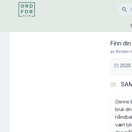
Finn din
av
Kirsten 
2025
SA
Denne bo
bruk di
håndball
vært lyk