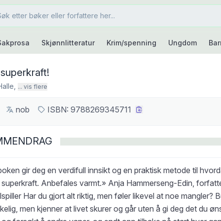
Sakprosa
Skjønnlitteratur
Krim/spenning
Ungdom
Bar
 superkraft!
Halle
,
... vis flere
nob
ISBN:
9788269345711
MMENDRAG
ken gir deg en verdifull innsikt og en praktisk metode til hvord
n superkraft. Anbefales varmt.» Anja Hammerseng-Edin, forfatter
spiller Har du gjort alt riktig, men føler likevel at noe mangler? 
kelig, men kjenner at livet skurer og går uten å gi deg det du øn