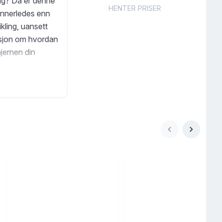
ang? Da er denne
HENTER PRISER
annerledes enn
kling, uansett
asjon om hvordan
jernen din
ere. Med tilgang
 gang kunne gi
 du virke- lig
 utfordringer,
ettholde stabile
skudd til det •
jon Det er på
sjon og livsgnist!
og digger! Anniken
vi alle skal få
e