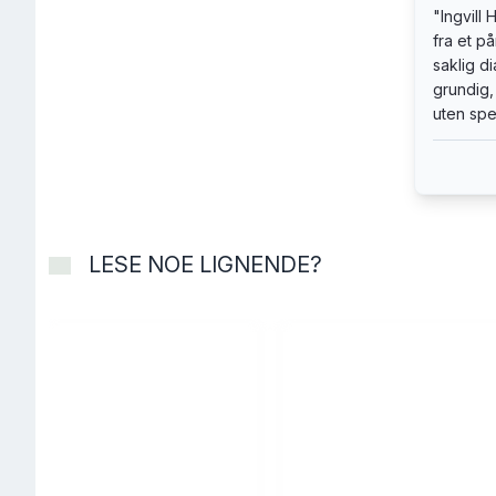
om borre
"
Ingvill
fra et 
saklig d
grundig,
uten spes
LESE NOE LIGNENDE?