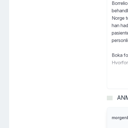
Borrelio
behandl
Norge t
han had
pasient
personli
Boka for
Hvorfor
frisk a
sykdomme
Hvorfor
stengt 
AN
uenighe
Ingvill 
morgenb
billedku