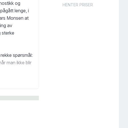
nostikk og
HENTER PRISER
ågått lenge, i
Lars Monsen at
ing av
 sterke
n rekke spørsmål:
år man ikke blir
Monsen hadde
 behandling?
ege Rolf Luneng,
mye bråk og
år redaktør for
onen for å skrive