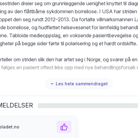
sestriden dreier seg om grunnleggende uenighet knyttet til diag
ing av den flåttbårne sykdommen borreliose. I USA har striden p
oppet den seg rundt 2012–2013. Da fortalte villmarksmannen 
de borreliose, og hudflettet helsevesenet for lemfeldig behandl
ene. Tabloide medieoppslag, en voksende pasientbevegelse og
gheter på begge sider førte til polarisering og et hardt ordskifte.
teller om striden slik den har artet seg i Norge, og svarer på e
 følges en pasient oftest ikke opp med nye behandlingsforsøk n
v den første antibiotikakuren? Hvorfor avviste legene at Lars 
n, og hvorfor måtte han etter hvert reise til utlandet for å få
Les hele sammendraget
 ble den eneste norske private borrelioseklinikken, drevet av l
i 2013? Hvor pålitelige er testene? Og hvorfor har det vært så 
MELDELSER
t rundt denne sykdommen?
Henmo (f. 1963) er billedkunstner og litteraturviter, og var i flere 
ladet.no
nstnernes fagblad. Hun er for tiden sakprosaforfatter. Motivasj