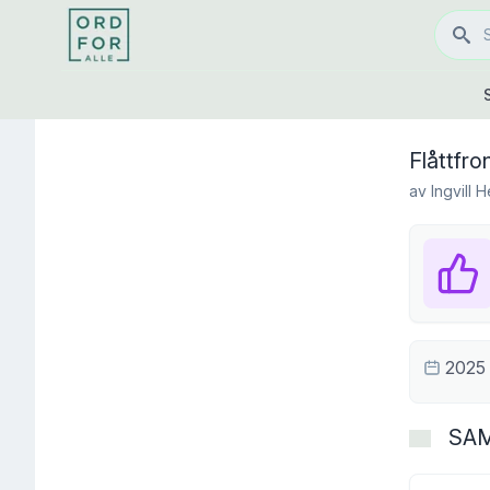
Flåttfro
av
Ingvill
2025
SA