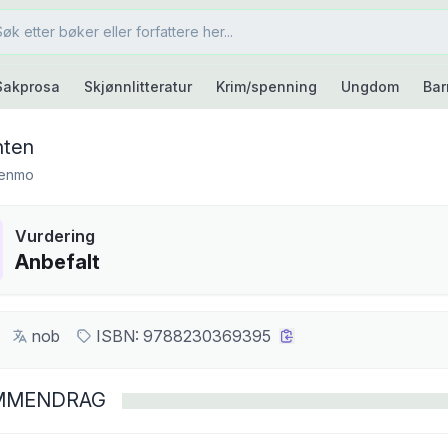
Sakprosa
Skjønnlitteratur
Krim/spenning
Ungdom
Bar
nten
 Henmo
Vurdering
Anbefalt
nob
ISBN:
9788230369395
MMENDRAG