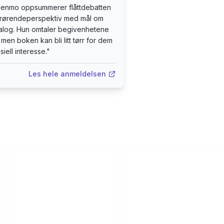
liosestriden oppstod da kona hennes ble alvorlig syk etter et flå
 Henmo oppsummerer flåttdebatten
pårørendeperspektiv med mål om
ialog. Hun omtaler begivenhetene
 men boken kan bli litt tørr for dem
iell interesse.
"
Les hele anmeldelsen