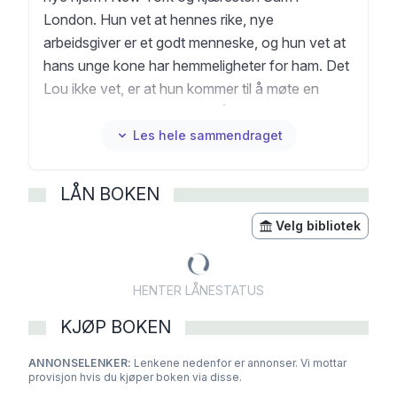
London. Hun vet at hennes rike, nye
arbeidsgiver er et godt menneske, og hun vet at
hans unge kone har hemmeligheter for ham. Det
Lou ikke vet, er at hun kommer til å møte en
mann som vil snu opp ned på livet hennes i New
York. For amerikanske Josh vil komme til å minne
Les hele sammendraget
henne så mye om en mann hun en gang kjente,
at alt hun tror hun vet om kjærlighet vil bli
LÅN BOKEN
utfordret. Lou aner ikke hva hun skal gjøre, men
hun vet at det hun velger, kommer til å forandre
Velg bibliotek
alt ...
HENTER LÅNESTATUS
KJØP BOKEN
ANNONSELENKER:
Lenkene nedenfor er annonser. Vi mottar
provisjon hvis du kjøper boken via disse.