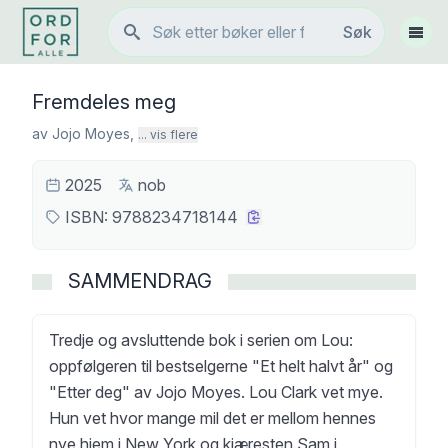
Søk
Søk
Vis 
Fremdeles meg
av
Jojo Moyes
,
... vis flere
2025
nob
ISBN:
9788234718144
SAMMENDRAG
Tredje og avsluttende bok i serien om Lou:
oppfølgeren til bestselgerne "Et helt halvt år" og
"Etter deg" av Jojo Moyes. Lou Clark vet mye.
Hun vet hvor mange mil det er mellom hennes
nye hjem i New York og kjæresten Sam i