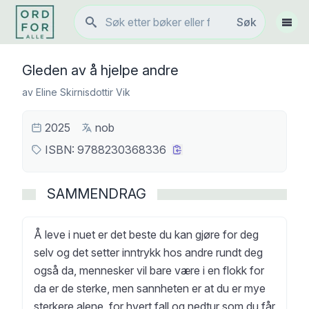
Søk
Søk
Vis 
Gleden av å hjelpe andre
av
Eline Skirnisdottir Vik
2025
nob
ISBN:
9788230368336
SAMMENDRAG
Å leve i nuet er det beste du kan gjøre for deg
selv og det setter inntrykk hos andre rundt deg
også da, mennesker vil bare være i en flokk for
da er de sterke, men sannheten er at du er mye
sterkere alene, for hvert fall og nedtur som du får