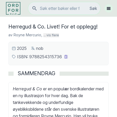
Søk
Søk
Vis 
Herregud & Co. Livet! For et opplegg!
av
Royne Mercurio
,
... vis flere
2025
nob
ISBN:
9788254315736
SAMMENDRAG
Herregud & Co
er en populær bordkalender med
en ny illustrasjon for hver dag. Bak de
tankevekkende og underfundige
øyeblikksbildene står den svenske illustratøren
og formidleren Royne Mercurio. Han vil bruke