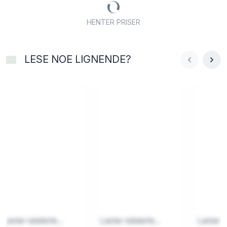
HENTER PRISER
LESE NOE LIGNENDE?
Laster relaterte...
Laster relaterte...
Laster re