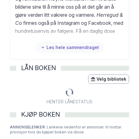
bildene sine til å minne oss på at det går an å
gjøre verden litt vakrere og varmere.
Herregud &
Co
finnes også på Instagram og Facebook, med
hundretusenvis av følgere. Få en daglig dose
glede, håp og ettertanke med kalenderen
Livet!
For et opplegg!
Les hele sammendraget
LÅN BOKEN
Velg bibliotek
HENTER LÅNESTATUS
KJØP BOKEN
ANNONSELENKER:
Lenkene nedenfor er annonser. Vi mottar
provisjon hvis du kjøper boken via disse.