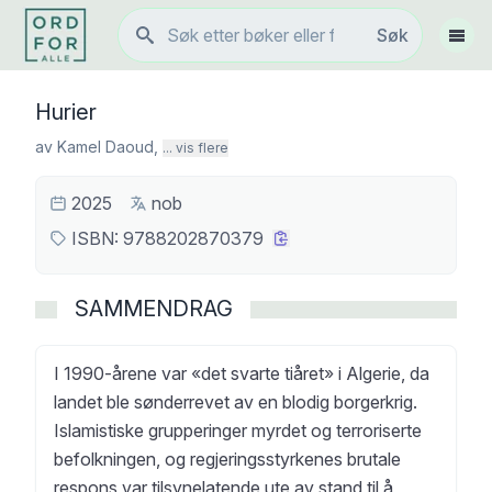
Søk
Søk
Vis 
Hurier
av
Kamel Daoud
,
... vis flere
2025
nob
ISBN:
9788202870379
SAMMENDRAG
I 1990-årene var «det svarte tiåret» i Algerie, da
landet ble sønderrevet av en blodig borgerkrig.
Islamistiske grupperinger myrdet og terroriserte
befolkningen, og regjeringsstyrkenes brutale
respons var tilsynelatende ute av stand til å