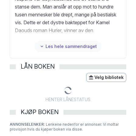
stanse dem. Man anslår at opp mot to hundre
tusen mennesker ble drept, mange på bestialsk
vis. Dette er det dystre bakteppet for Kamel
Daouds roman Hurier, vinner av den
prestisjetunge franske Goncourt-prisen for
2024. Nyttårsaften 1999 var jentungen Aube
Les hele sammendraget
fem år, og familien ble offer for et av
islamistenes grusomme angrep. Kun moren og
LÅN BOKEN
barnet overlevde, men Aube ble merket for livet
da angriperne forsøkte å skjære over strupen
Velg bibliotek
hennes. Hun fikk ødelagt stemmebåndene og ble
dømt til å leve med arret etter et 17 cm langt
HENTER LÅNESTATUS
knivsnitt, som et grotesk «smil» under munnen.
20 år senere er Aube fremdeles stemmeløs. Hun
KJØP BOKEN
er også gravid, og siden hun ikke kan snakke,
ANNONSELENKER:
henvender hun seg til sin ufødte datter – og til
Lenkene nedenfor er annonser. Vi mottar
provisjon hvis du kjøper boken via disse.
leseren – med beretningen om det fryktelige som