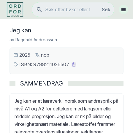
Søk
Søk
Vis 
Jeg kan
av
Ragnhild Andreassen
2025
nob
ISBN:
9788211026507
SAMMENDRAG
Jeg kan er et læreverk i norsk som andrespråk på
nivå A1 og A2 for deltakere med langsom eller
middels progresjon. Jeg kan er rik på bilder og
virkelighetsnært materiale. Lærestoffet fremmer
relevante hverdagssituasjoner, vektlegger