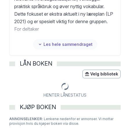
praktisk språkbruk og øver nyttig vokabular.
Dette fokuset er ekstra aktuelt i ny læreplan (LP
2021) og er spesielt viktig for denne gruppen.
For deltaker
Nettressurs for deltaker øver de fire
ferdighetene; lese, lytte, skrive, muntlig, og
Les hele sammendraget
styrker den digitale kompetansen. Oppgavene er
varierte, engasjerende og relevante for
LÅN BOKEN
deltakernes egen hverdag. Deltaker kan levere
skriftlige og muntlige innsendingsoppgaver til
Velg bibliotek
lærer, øve på språklige strukturer, høre på lydbok,
gjøre lytteøvinger eller jobbe med gloseark.
HENTER LÅNESTATUS
Innholdet er tett knyttet til lærebøkene og
gjenkjennelig for deltakerne.
KJØP BOKEN
For lærer
ANNONSELENKER:
Nettressurs for lærer inneholder verktøy som vil
Lenkene nedenfor er annonser. Vi mottar
provisjon hvis du kjøper boken via disse.
berike undervisningen og gjøre skolehverdagen