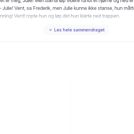
et er meg, Julie! Men barna løp videre rundt et hjørne og ned e
 Julie! Vent, sa Frederik, men Julie kunne ikke stanse, hun mått
nning! Vent! ropte hun og løp det hun klarte ned trappen.
Les hele sammendraget