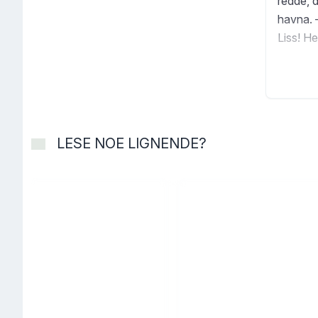
redde, d
havna. –
Liss! He
LESE NOE LIGNENDE?