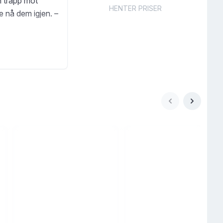
n trapp mot
HENTER PRISER
e nå dem igjen. –