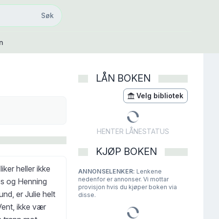
Søk
Søk
n
LÅN BOKEN
Velg bibliotek
HENTER LÅNESTATUS
KJØP BOKEN
iker heller ikke
ANNONSELENKER:
Lenkene
nedenfor er annonser. Vi mottar
ss og Henning
provisjon hvis du kjøper boken via
nd, er Julie helt
disse.
Vent, ikke vær