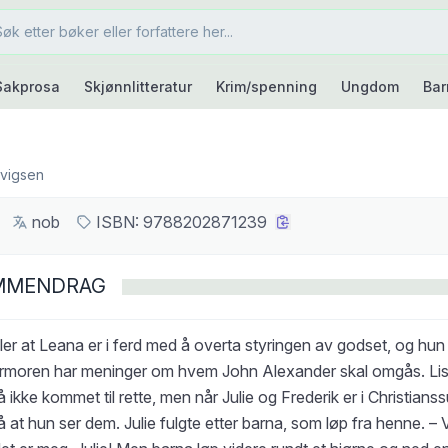
Sakprosa
Skjønnlitteratur
Krim/spenning
Ungdom
Bar
dvigsen
nob
ISBN:
9788202871239
MMENDRAG
ler at Leana er i ferd med å overta styringen av godset, og hun l
ermoren har meninger om hvem John Alexander skal omgås. Li
 ikke kommet til rette, men når Julie og Frederik er i Christianssu
å at hun ser dem. Julie fulgte etter barna, som løp fra henne. – 