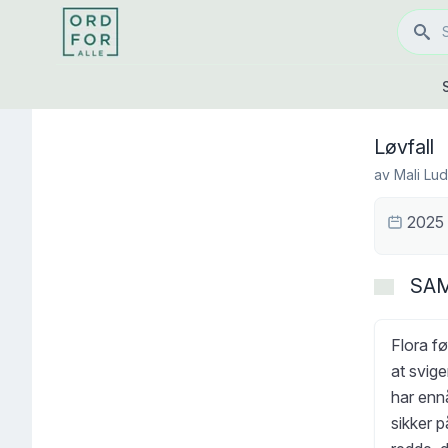
Løvfall
av
Mali Lu
2025
SA
Flora fø
at svig
har ennå
sikker p