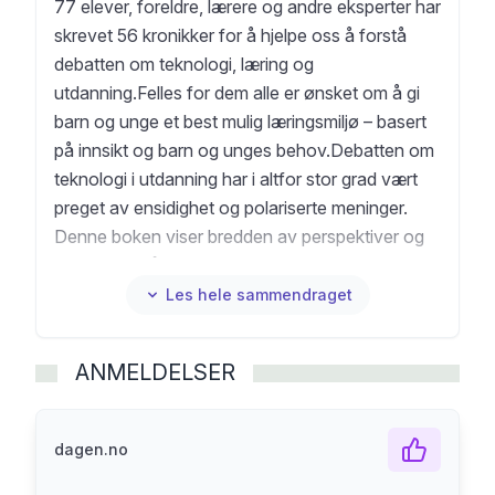
77 elever, foreldre, lærere og andre eksperter har
skrevet 56 kronikker for å hjelpe oss å forstå
debatten om teknologi, læring og
utdanning.Felles for dem alle er ønsket om å gi
barn og unge et best mulig læringsmiljø – basert
på innsikt og barn og unges behov.Debatten om
teknologi i utdanning har i altfor stor grad vært
preget av ensidighet og polariserte meninger.
Denne boken viser bredden av perspektiver og
løfter frem både utfordringer og muligheter med
teknologibruk.Initiert og samlet av Elisabeth
Les hele sammendraget
Palmgren og Torgeir Waterhouse – to sterke
stemmer i skjæringspunktet mellom læring og
ANMELDELSER
digital utvikling – er dette en invitasjon til en mer
nyansert, kunnskapsbasert og fremtidsrettet
samtale om hva barna våre egentlig trenger.
dagen.no