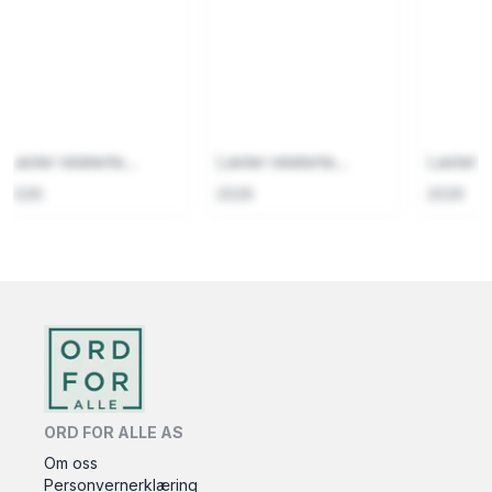
Laster relaterte...
Laster relaterte...
Laster re
2026
2026
2026
ORD FOR ALLE AS
Om oss
Personvernerklæring