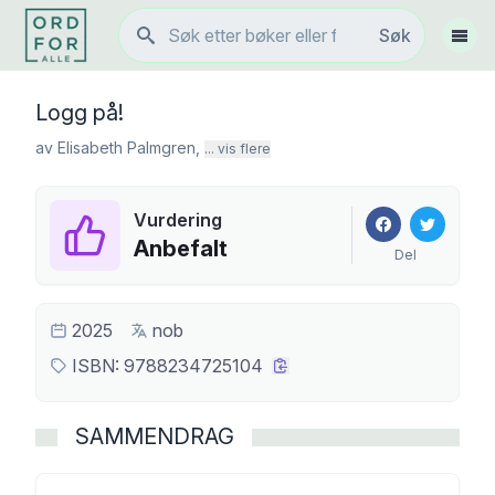
Søk
Søk
Vis 
Logg på!
av
Elisabeth Palmgren
,
... vis flere
Vurdering
Anbefalt
Del
2025
nob
ISBN:
9788234725104
SAMMENDRAG