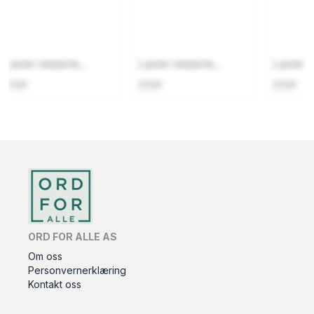
Laster relaterte...
Laster relaterte...
Laster re
2026
2026
2026
ORD FOR ALLE AS
Om oss
Personvernerklæring
Kontakt oss