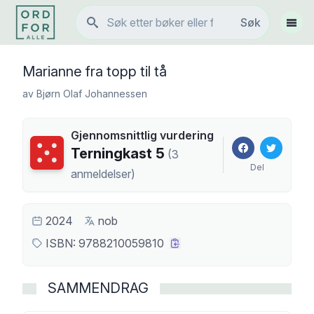
Søk
Søk
Vis 
Marianne fra topp til tå
av
Bjørn Olaf Johannessen
Gjennomsnittlig vurdering
Terningkast
5
Terningkast
5
(
3
Del
anmeldelser
)
2024
nob
ISBN:
9788210059810
SAMMENDRAG