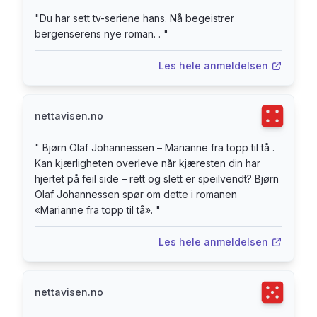
MINST like bra som det rettvendte. Og fremfor
"
Du har sett tv-seriene hans. Nå begeistrer
alt er speilvendingen en tilstand, ikke en sykdom.
bergenserens nye roman. .
"
Men hvilke trekk er en følge av tilstanden, og
hvilke er rett og slett bare Marianne? Og hvordan
Les hele anmeldelsen
går det når han for noen dager selv blir del av en
rettvendt minoritet? Marianne fra topp til tå er en
Terningka
nettavisen.no
dypt original kjærlighetshistorie, skrevet med et
gjennomborende blikk for menneskenes
"
Bjørn Olaf Johannessen – Marianne fra topp til tå .
særegenheter og sårbarhet. En roman som
Kan kjærligheten overleve når kjæresten din har
fremkaller latter og undring fra første til siste side.
hjertet på feil side – rett og slett er speilvendt? Bjørn
Olaf Johannessen spør om dette i romanen
«Marianne fra topp til tå».
"
Les hele anmeldelsen
Terningka
nettavisen.no