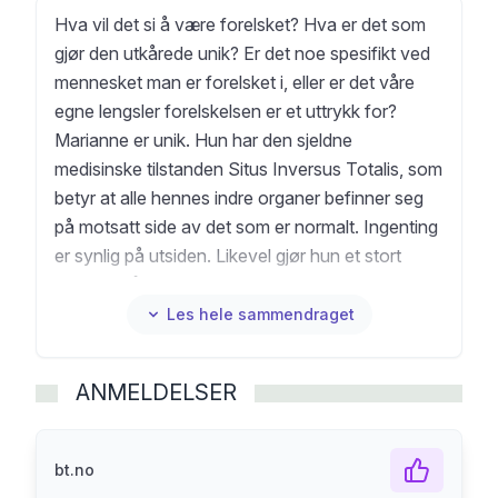
Hva vil det si å være forelsket? Hva er det som
gjør den utkårede unik? Er det noe spesifikt ved
mennesket man er forelsket i, eller er det våre
egne lengsler forelskelsen er et uttrykk for?
Marianne er unik. Hun har den sjeldne
medisinske tilstanden Situs Inversus Totalis, som
betyr at alle hennes indre organer befinner seg
på motsatt side av det som er normalt. Ingenting
er synlig på utsiden. Likevel gjør hun et stort
inntrykk på romanens hovedperson. Han blir nær
besatt, og forsøker å finne ut mest mulig om
Les hele sammendraget
henne. Samtidig må han gjøre sitt beste for å
skjule besettelsen, for hvem er det egentlig han
ANMELDELSER
er forelsket i? Marianne eller speilvendingen
hennes? Da de sammen drar til en internasjonal
konferanse for speilvendte, oppdager han et
bt.no
miljø som insisterer på at det det speilvendte er