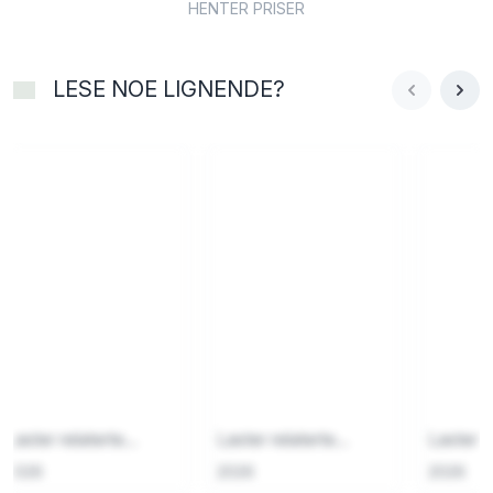
HENTER PRISER
LESE NOE LIGNENDE?
Laster relaterte...
Laster relaterte...
Laster re
2026
2026
2026