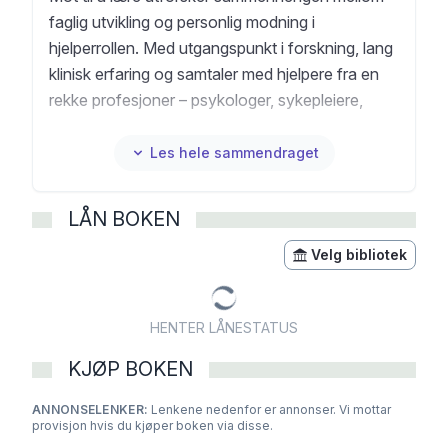
faglig utvikling og personlig modning i
hjelperrollen. Med utgangspunkt i forskning, lang
klinisk erfaring og samtaler med hjelpere fra en
rekke profesjoner – psykologer, sykepleiere,
leger, sosionomer, barnevernspedagoger og
psykomotoriske fysioterapeuter – drøfter
Les hele sammendraget
forfatteren hvordan vi kan styrke emosjonell
robusthet, selvmedfølelse og refleksiv praksis i
LÅN BOKEN
møte med komplekse arbeidskrav.
Boken kombinerer forskningsbasert kunnskap
Velg bibliotek
med fortellinger, eksempler og
refleksjonsspørsmål som egner seg godt for
HENTER LÅNESTATUS
undervisning, veiledning og selvutvikling i
praksisfeltet. Den henvender seg både til
KJØP BOKEN
studenter i helse- og sosialfagutdanninger, og til
ANNONSELENKER:
erfarne hjelpere som søker fornyelse og dypere
Lenkene nedenfor er annonser. Vi mottar
provisjon hvis du kjøper boken via disse.
innsikt i yrkesrollen.