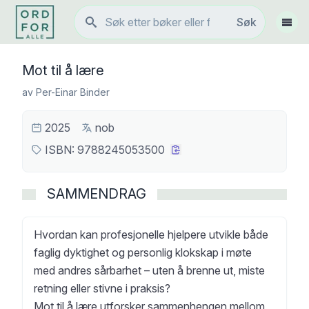
Søk
Søk
Vis 
Mot til å lære
av
Per-Einar Binder
2025
nob
ISBN:
9788245053500
SAMMENDRAG
Hvordan kan profesjonelle hjelpere utvikle både
faglig dyktighet og personlig klokskap i møte
med andres sårbarhet – uten å brenne ut, miste
retning eller stivne i praksis?
Mot til å lære utforsker sammenhengen mellom