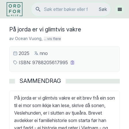
Søk
Søk
Vis 
På jorda er vi glimtvis vakre
av
Ocean Vuong
,
... vis flere
2025
nno
ISBN:
9788205617995
SAMMENDRAG
På jorda er vi glimtvis vakre er eit brev frå ein son
til ei mor som ikkje kan lese, skrive då sonen,
Veslehunden, er i slutten av tjueåra. Brevet
avdekker ei familiehistorie som starta før han
vart fødd - ei historie med røter i Vietnam - og