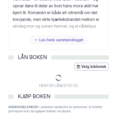
opnar døra til delar av livet hans mora aldri har
kjent til. Romanen er både eit vitnemål om det
krevjande, men ekte kjærleiksbandet mellom ei
einsleg mor og sonen hennar, og ei nådelaus
utforsking av rase, klasse og maskulinitet. Boka
stiller spørsmål som står sentralt i den
Les hele sammendraget
amerikanske notida, midt i ei verd prega av
avhengigheit, vald og traume - men den er
LÅN BOKEN
samtidig gjennomsyra av medkjensle og ømheit.
Det handlar like mykje om krafta i å fortelje si
Velg bibliotek
eiga historie, som den øydeleggjande stilla når
ein ikkje blir høyrd. Med overveldande kraft og
HENTER LÅNESTATUS
skjønnheit skriv Ocean Vuong om menneske
som lever mellom ulike verdar, og spør korleis vi
KJØP BOKEN
kan lege og redde kvarandre utan å miste oss
ANNONSELENKER:
sjølve. Spørsmålet om korleis ein kan overleve -
Lenkene nedenfor er annonser. Vi mottar
provisjon hvis du kjøper boken via disse.
og korleis ein kan finne ei form for glede i det -