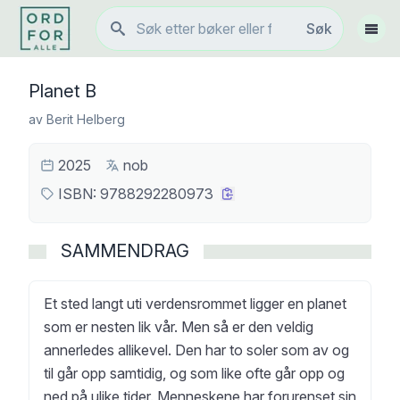
Søk
Søk
Vis 
Planet B
av
Berit Helberg
2025
nob
ISBN:
9788292280973
SAMMENDRAG
Et sted langt uti verdensrommet ligger en planet
som er nesten lik vår. Men så er den veldig
annerledes allikevel. Den har to soler som av og
til går opp samtidig, og som like ofte går opp og
ned på ulike tider. Menneskene har forurenset sin