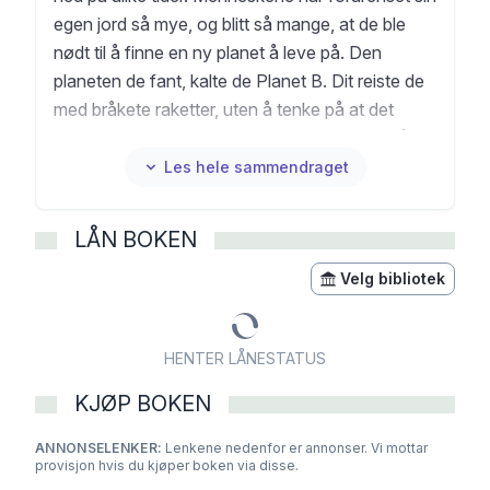
egen jord så mye, og blitt så mange, at de ble
nødt til å finne en ny planet å leve på. Den
planeten de fant, kalte de Planet B. Dit reiste de
med bråkete raketter, uten å tenke på at det
allerede levde mange der. Dyrene i skogen på
Planet B skjønner naturen. De vet at noen spiser
Les hele sammendraget
andre, og andre blir spist. Og de vet at sånn er
det. Men etter at menneskene dukket opp på
LÅN BOKEN
planeten, skjer det ting i skogen deres som de blir
nødt til å gjøre noe med. For selv om noen dyr
Velg bibliotek
spiser andre og andre dyr blir spist, så er dette
helt naturlig. Det de finner, er ikke naturlig.
HENTER LÅNESTATUS
Hvordan skal dyrene, fuglene, fiskene og
insektene på Planet B få menneskene til å forstå
KJØP BOKEN
at de må slutte å glemme igjen ting i naturen?
ANNONSELENKER:
Planet B er illustrert med 25 akvareller av
Lenkene nedenfor er annonser. Vi mottar
provisjon hvis du kjøper boken via disse.
forfatteren, og vil glede både store og små med