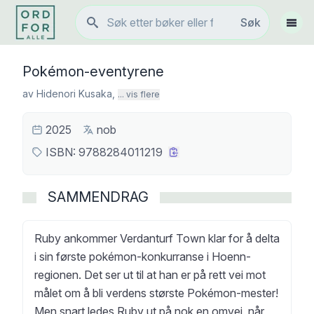
Søk
Søk
Vis 
Pokémon-eventyrene
av
Hidenori Kusaka
,
... vis flere
2025
nob
ISBN:
9788284011219
SAMMENDRAG
Ruby ankommer Verdanturf Town klar for å delta
i sin første pokémon-konkurranse i Hoenn-
regionen. Det ser ut til at han er på rett vei mot
målet om å bli verdens største Pokémon-mester!
Men snart ledes Ruby ut på nok en omvei, når