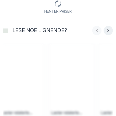
HENTER PRISER
LESE NOE LIGNENDE?
Laster relaterte...
Laster relaterte...
Laster re