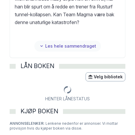
han blir spurt om å redde en trener fra Rusturf
tunnel-kollapsen. Kan Team Magma være bak
denne unaturlige katastrofen?
I mellomtiden kan ikke Hoenns gymledere bli
enige. Hvem er skurkene egentlig? Team Magma
Les hele sammendraget
eller Team Aqua ... eller begge?
LÅN BOKEN
Velg bibliotek
HENTER LÅNESTATUS
KJØP BOKEN
ANNONSELENKER:
Lenkene nedenfor er annonser. Vi mottar
provisjon hvis du kjøper boken via disse.