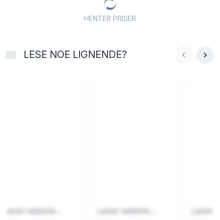
HENTER PRISER
LESE NOE LIGNENDE?
Laster relaterte...
Laster relaterte...
Laster re