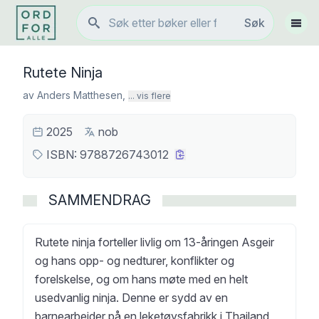
Søk
Søk
Vis 
Rutete Ninja
av
Anders Matthesen
,
... vis flere
2025
nob
ISBN:
9788726743012
SAMMENDRAG
Rutete ninja forteller livlig om 13-åringen Asgeir
og hans opp- og nedturer, konflikter og
forelskelse, og om hans møte med en helt
usedvanlig ninja. Denne er sydd av en
barnearbeider på en leketøysfabrikk i Thailand