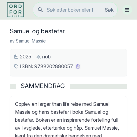
Søk
Søk
Vis 
Samuel og bestefar
av
Samuel Massie
2025
nob
ISBN:
9788202880057
SAMMENDRAG
Opplev en larger than life reise med Samuel
Massie og hans bestefar i boka Samuel og
bestefar. Boken er en inspirerende fortelling full
av livsglede, ettertanke og håp. Samuel Massie,
kjent fra den dramatiske hendelsen med