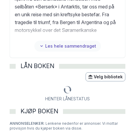
seilbåten «Berserk» i Antarktis, tar oss med på
en unik reise med sin kreftsyke bestefar. Fra
tragedie til triumf, fra Bergen til Argentina og på
motorsykkel over det Søramerikanske
kontinentet. Denne boken minner oss alle om
verdien av å følge drømmene sine. Samuel og
Les hele sammendraget
bestefar er mer enn en bok – det er en
påminnelse om at det aldri er for sent å forandre
LÅN BOKEN
livet, uansett alder, form eller bakgrunn. Perfekt
for vår turbulente tid, inspirerer reisen deres oss
Velg bibliotek
til å sette seg både små og store mål, og å finne
livsglede i alle situasjoner. La historien om
HENTER LÅNESTATUS
Samuel og hans bestefar gi deg håp og mot til å
leve livet fullt ut.
KJØP BOKEN
ANNONSELENKER:
Lenkene nedenfor er annonser. Vi mottar
provisjon hvis du kjøper boken via disse.