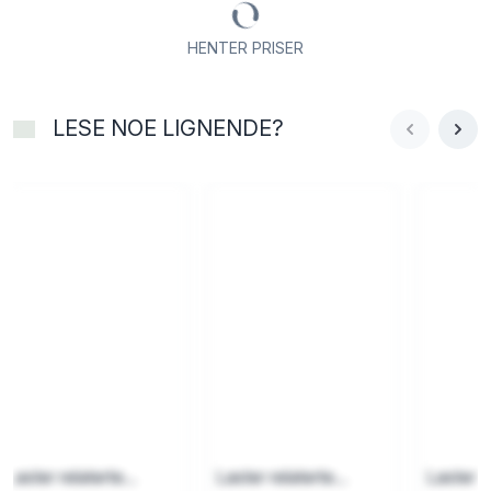
HENTER PRISER
LESE NOE LIGNENDE?
Laster relaterte...
Laster relaterte...
Laster re