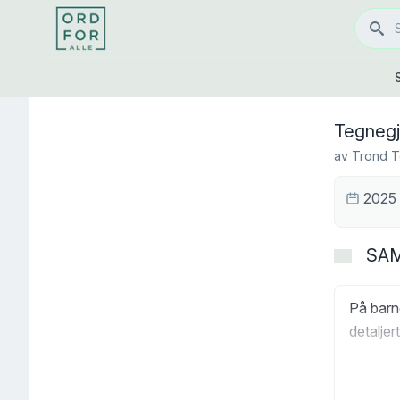
Tegnegj
av
Trond T
2025
SA
På barn
detalje