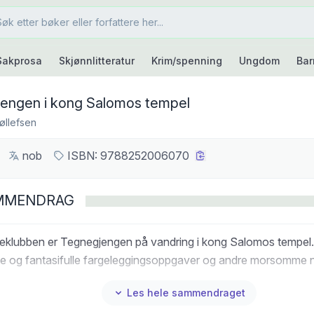
Sakprosa
Skjønnlitteratur
Krim/spenning
Ungdom
Bar
engen i kong Salomos tempel
øllefsen
nob
ISBN:
9788252006070
MMENDRAG
eklubben er Tegnegjengen på vandring i kong Salomos tempel. 
rte og fantasifulle fargeleggingsoppgaver og andre morsomme nø
Les hele sammendraget