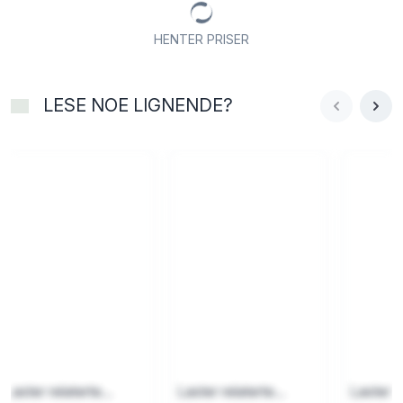
HENTER PRISER
LESE NOE LIGNENDE?
Laster relaterte...
Laster relaterte...
Laster re