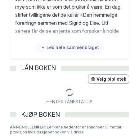
mye som ikke er som det bruker å være. En dag
stifter tvillingene det de kaller «Den hemmelige
forening» sammen med Sigrid og Else. Litt
senere får de se en jente som forsøker å holde
kyrne borte fra en åker. Hva er det som foregår?
Trollungene på ferde kom ut første gang i 1929
Les hele sammendraget
og gir innblikk i hvordan det var å være barn i
Norge på slutten av 1920-tallet.
LÅN BOKEN
Velg bibliotek
HENTER LÅNESTATUS
KJØP BOKEN
ANNONSELENKER:
Lenkene nedenfor er annonser. Vi mottar
provisjon hvis du kjøper boken via disse.