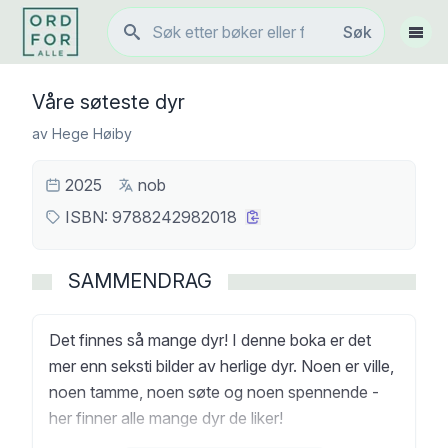
Søk
Søk
Vis 
Våre søteste dyr
av
Hege Høiby
2025
nob
ISBN:
9788242982018
SAMMENDRAG
Det finnes så mange dyr! I denne boka er det
mer enn seksti bilder av herlige dyr. Noen er ville,
noen tamme, noen søte og noen spennende -
her finner alle mange dyr de liker!