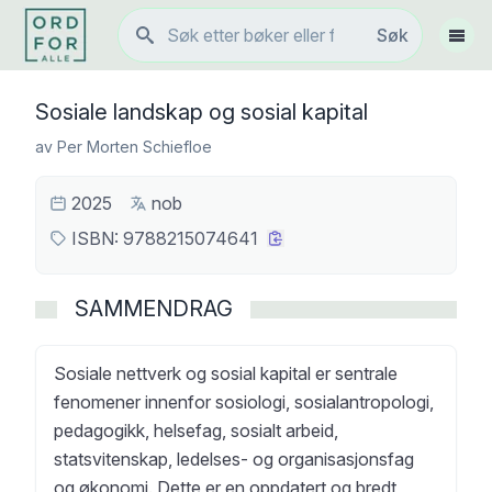
Søk
Søk
Vis 
Sosiale landskap og sosial kapital
av
Per Morten Schiefloe
2025
nob
ISBN:
9788215074641
SAMMENDRAG
Sosiale nettverk og sosial kapital er sentrale
fenomener innenfor sosiologi, sosialantropologi,
pedagogikk, helsefag, sosialt arbeid,
statsvitenskap, ledelses- og organisasjonsfag
og økonomi. Dette er en oppdatert og bredt