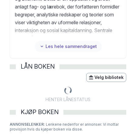
anlagt fag- og lærebok, der forfatteren formidler
begreper, analytiske redskaper og teorier som
viser viktigheten av uformelle relasjoner,
interaksjon og sosial kapitaldanning. Sentrale
spørsmål som tas opp, er hvordan sosiale
nettverk og sosial kapital etableres,
Les hele sammendraget
vedlikeholdes og fungerer, og hva slike forhold
betyr for helse og livskvalitet, jobbsøking og
LÅN BOKEN
karriereutvikling. Boka viser også hvorfor sosial
kapital er avgjørende for hvordan organisasjoner
Velg bibliotek
fungerer. Denne utgaven bygger på en tidligere
utgave av Inge Bø og Per Morten Schiefloe
HENTER LÅNESTATUS
(2007). Boka er oppdatert og utvidet med
grunnlag i nyere forskning, og det er lagt mer
KJØP BOKEN
vekt på betydningen av nettverksteknologier og
ANNONSELENKER:
sosiale medier. Per Morten Schiefloe er
Lenkene nedenfor er annonser. Vi mottar
provisjon hvis du kjøper boken via disse.
professor ved Institutt for sosiologi og