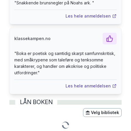
mennesket i naturen og naturen i mennesket.
"
Snakkende brunsnegler på Noahs ark.
"
Like deler poetisk og politisk er Triggersystemet
et lesedrama som nærmer seg samtiden ved å
Les hele anmeldelsen
lytte til fortiden, og til alt det som om kort tid
kanskje ikke finnes mer. Boken er rikt illustrert av
Øystein Nesheim.
klassekampen.no
"
Boka er poetisk og samtidig skarpt samfunnskritisk,
med småkrypene som taleføre og tenksomme
karakterer, og handler om økokrise og politiske
utfordringer.
"
Les hele anmeldelsen
LÅN BOKEN
Velg bibliotek