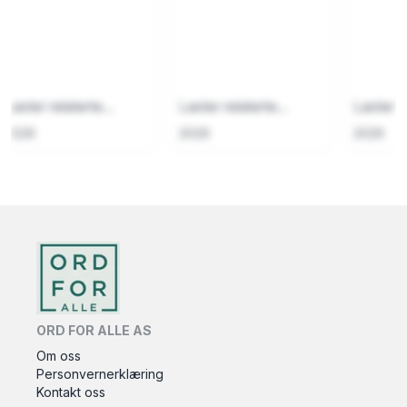
Laster relaterte...
Laster relaterte...
Laster re
2026
2026
2026
ORD FOR ALLE AS
Om oss
Personvernerklæring
Kontakt oss