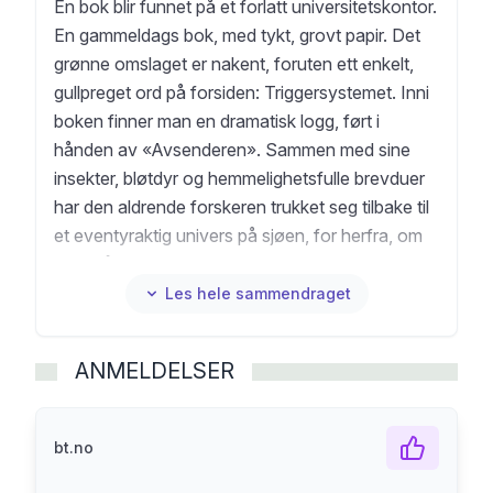
En bok blir funnet på et forlatt universitetskontor.
En gammeldags bok, med tykt, grovt papir. Det
grønne omslaget er nakent, foruten ett enkelt,
gullpreget ord på forsiden: Triggersystemet. Inni
boken finner man en dramatisk logg, ført i
hånden av «Avsenderen». Sammen med sine
insekter, bløtdyr og hemmelighetsfulle brevduer
har den aldrende forskeren trukket seg tilbake til
et eventyraktig univers på sjøen, for herfra, om
mulig, å kunne berge seg selv og sine dyr fra
samtidens syndeflod av nye kriger og kriser.
Les hele sammendraget
Som observatør og kaptein både undersøker og
leder han sine utvalgte skapninger gjennom et
ANMELDELSER
sinnrikt utrustet vivarium. På et hav av druknede
mennesker og forkastet moral blir pinnedyr,
snegler, skrukketroll og saksedyr til både med-
bt.no
og motspillere i et filosofisk sørgespill mellom