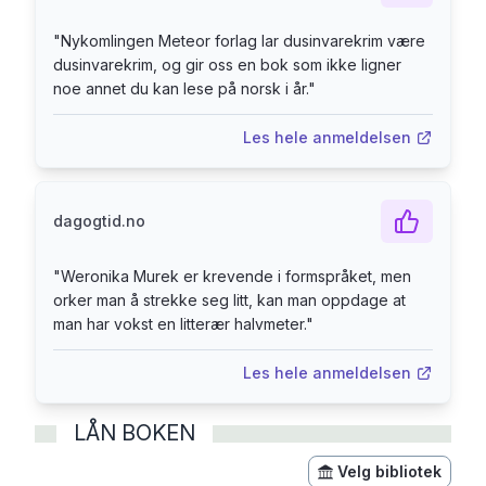
bussen, krangler med familien
– og lager stort sett dårlig stemning hvor enn hun
"
Nykomlingen Meteor forlag lar dusinvarekrim være
går. Hun er til bry. Ingen liker de døde. De døde
dusinvarekrim, og gir oss en bok som ikke ligner
har sine bli-kjent-kvelder, men selv blant dem er
noe annet du kan lese på norsk i år.
"
kvinnen en fremmed. Maria prøver å overbevise
Les hele anmeldelsen
de levende om at hun fremdeles er i live, mens
de levende vil helst la henne slippe.
Fortellingene i Dyrking av sydlige vekster etter
dagogtid.no
Mitsjurins metode beveger seg på grensen
mellom liv og død, drøm
"
Weronika Murek er krevende i formspråket, men
og våken tilstand, det rasjonelle og det
orker man å strekke seg litt, kan man oppdage at
irrasjonelle. De utforsker hverdagsspråkets
man har vokst en litterær halvmeter.
"
muligheter og absurditeter. Som et ulmende
bakteppe ligger kommunismens fall, nittitallets
Les hele anmeldelsen
ekspresskapitalisme, dysfunksjonelle
familiedynamikker og vaklende tradisjoner.
LÅN BOKEN
Prisbelønte Weronika Murek er en av Polens
Velg bibliotek
mest interessante unge forfattere og