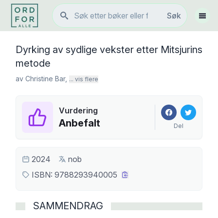
Søk
Søk
Vis 
Dyrking av sydlige vekster etter Mitsjurins
metode
av
Christine Bar
,
... vis flere
Vurdering
Anbefalt
Del
2024
nob
ISBN:
9788293940005
SAMMENDRAG