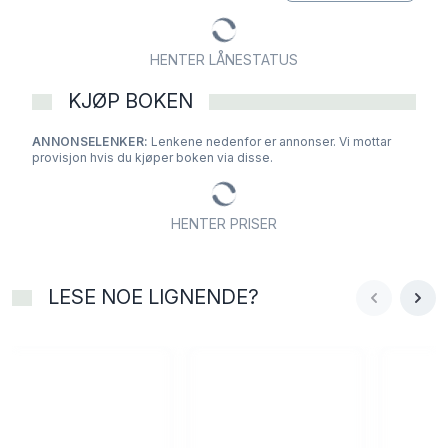
dramatikere.
Oversatt og med etterord av Agnes Banach.
HENTER LÅNESTATUS
KJØP BOKEN
ANNONSELENKER:
Lenkene nedenfor er annonser. Vi mottar
provisjon hvis du kjøper boken via disse.
HENTER PRISER
LESE NOE LIGNENDE?