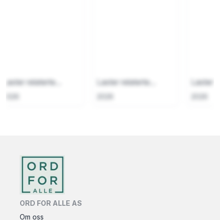
Laster relaterte...
Laster relaterte...
Laster re
2026
2026
2026
ORD FOR ALLE AS
Om oss