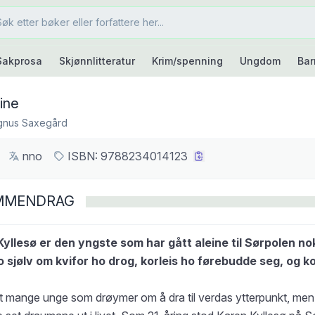
Sakprosa
Skjønnlitteratur
Krim/spenning
Ungdom
Bar
eine
gnus Saxegård
nno
ISBN:
9788234014123
MMENDRAG
yllesø er den yngste som har gått aleine til Sørpolen no
o sjølv om kvifor ho drog, korleis ho førebudde seg, og ko
st mange unge som drøymer om å dra til verdas ytterpunkt, men 