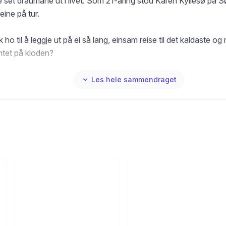
e set draumane ut i livet. Som 21-åring stod Karen Kyllesø på S
eine på tur.
 ho til å leggje ut på ei så lang, einsam reise til det kaldaste og
ntet på kloden?
vart som åra gjekk, vart grensa flytta lenger og lenger framfor
Les hele sammendraget
g lengre og på sett og vis meir og meir ekstreme. Det å stadig 
ngar har vore ein måte å stadig jakte etter meistring på.»
personlege og spektakulære forteljinga får du svaret på korleis
0 kilometrane inn til Sørpolen – og kva ho tenkte på undervegs.