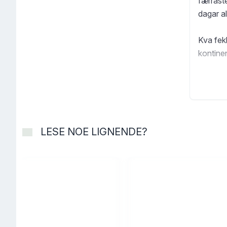
færrast
dagar al
Kva fekk
kontine
«Etter k
lengre o
utfordri
LESE NOE LIGNENDE?
I denne 
dei 113