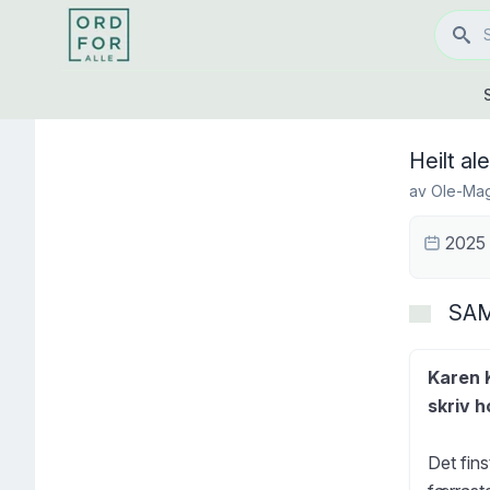
Heilt al
av
Ole-Ma
2025
SA
Karen K
skriv h
Det fin