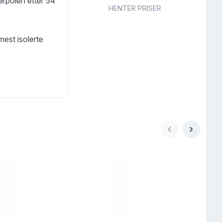
ørpolen etter 54
HENTER PRISER
 mest isolerte
 meg. Turane vart
finne nye
 ho klarte å gå