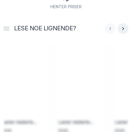
HENTER PRISER
LESE NOE LIGNENDE?
Laster relaterte...
Laster relaterte...
Laster re
2026
2026
2026