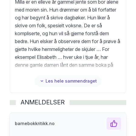
Milla er en elleve år gammel jente som bor alene
med moren sin. Hun drømmer om å bli forfatter
og har begynt å skrive dagbøker. Hun liker å
skrive om folk, spesielt voksne. De er så
kompliserte, og hun vil så gjerne forstå dem
bedre. Hun elsker å observere dem for å prøve å
gjette hvilke hemmeligheter de skjuler … For
eksempel Elisabeth … hver uke i tjue år, har
denne gamle damen lånt den samme boka på
biblioteket. Hvorfor? Hva inneholder den som er
så viktig for henne?
Les hele sammendraget
ANMELDELSER
barnebokkritikk.no