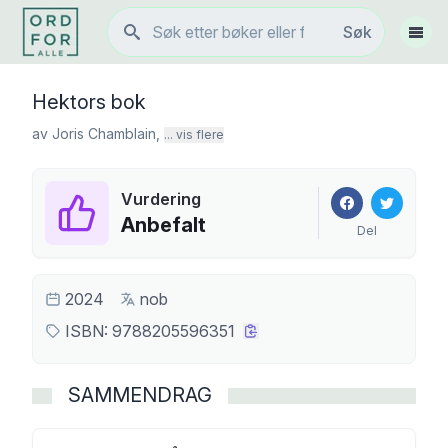
Søk
Søk
Vis 
Hektors bok
av
Joris Chamblain
,
... vis flere
Vurdering
Anbefalt
Del
2024
nob
ISBN:
9788205596351
SAMMENDRAG