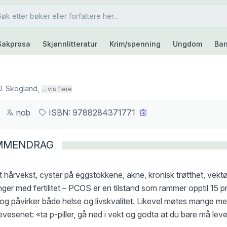
Sakprosa
Skjønnlitteratur
Krim/spenning
Ungdom
Bar
J. Skogland
,
... vis flere
nob
ISBN:
9788284371771
MMENDRAG
 hårvekst, cyster på eggstokkene, akne, kronisk trøtthet, vekt
nger med fertilitet – PCOS er en tilstand som rammer opptil 15 
 og påvirker både helse og livskvalitet. Likevel møtes mange m
evesenet: «ta p-piller, gå ned i vekt og godta at du bare må lev