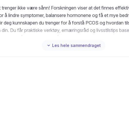
trenger ikke være sånn! Forskningen viser at det finnes effekti
for å lindre symptomer, balansere hormonene og få et mye bedr
ir deg kunnskapen du trenger for å forstå PCOS og hvordan til
din. Du får praktiske verktøy, ernæringsråd og livsstilstips base
g – alt for å hjelpe deg med å skape positive endringer i hverda
Les hele sammendraget
ken er for deg som ønsker å forstå kroppen din, ta aktive valg 
dd.