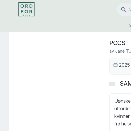
PCOS
av
Jane T.
2025
SA
Uønsket
utfordri
kvinner
fra hels