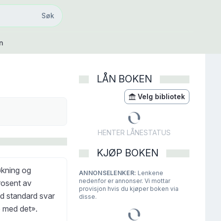
Søk
Søk
n
LÅN BOKEN
Velg bibliotek
HENTER LÅNESTATUS
KJØP BOKEN
økning og
ANNONSELENKER:
Lenkene
nedenfor er annonser. Vi mottar
prosent av
provisjon hvis du kjøper boken via
ed standard svar
disse.
e med det».