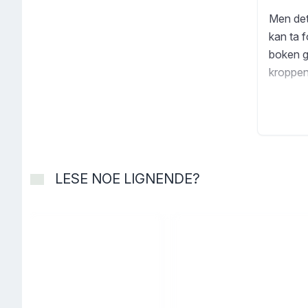
Men det 
kan ta 
boken g
kroppen 
forsknin
Denne bo
oversku
LESE NOE LIGNENDE?