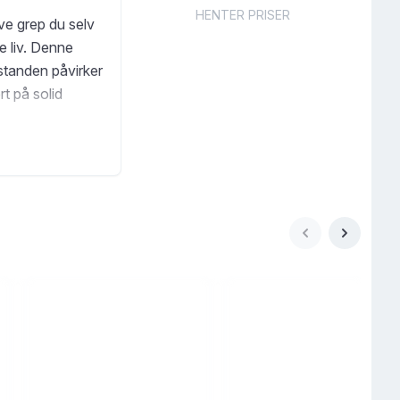
HENTER PRISER
ve grep du selv
e liv. Denne
standen påvirker
rt på solid
gen.
og skape et liv i