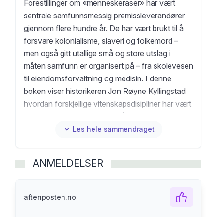
Forestillinger om «menneskeraser» har vært
sentrale samfunnsmessig premissleverandører
gjennom flere hundre år. De har vært brukt til å
forsvare kolonialisme, slaveri og folkemord –
men også gitt utallige små og store utslag i
måten samfunn er organisert på – fra skolevesen
til eiendomsforvaltning og medisin. I denne
boken viser historikeren Jon Røyne Kyllingstad
hvordan forskjellige vitenskapsdisipliner har vært
brukt – og latt seg bruke – til å forsvare og
forklare et biologisk hierarki der mennesker av
Les hele sammendraget
forskjellig herkomst har ulik verdi.
«Raseforestillinger har vært vevd sammen med
ANMELDELSER
fordommer, ideologier, politikkutforming,
handlinger og maktbruk både globalt og lokalt.
Tenkemåter, ideologier, kunnskaper og ideer,
aftenposten.no
inkludert raseideer, beveger seg over