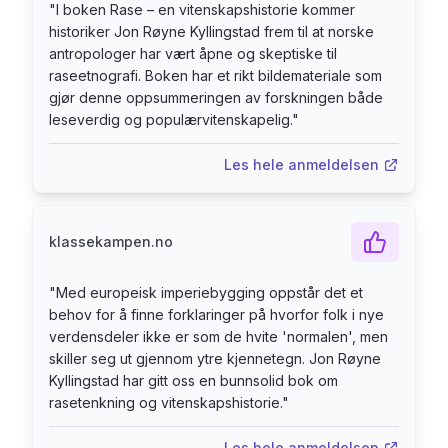
landegrenser.» Også i norsk vitenskapshistorie
"
I boken Rase – en vitenskapshistorie kommer
finnes det tunge innslag av rasetenkning, en ofte
historiker Jon Røyne Kyllingstad frem til at norske
oversett del av vår akademiske arv som her
antropologer har vært åpne og skeptiske til
raseetnografi. Boken har et rikt bildemateriale som
trekkes frem i lyset. Med imponerende faglig
gjør denne oppsummeringen av forskningen både
bredde fører forfatteren leseren gjennom et
leseverdig og populærvitenskapelig.
"
mangefasettert historisk landskap, og viser i
tekst og bilder hvordan rasetenkningen har
Les hele anmeldelsen
preget både vitenskapene og samfunnet i langt
større grad enn vi til nå har anerkjent.
klassekampen.no
"
Med europeisk imperiebygging oppstår det et
behov for å finne forklaringer på hvorfor folk i nye
verdensdeler ikke er som de hvite 'normalen', men
skiller seg ut gjennom ytre kjennetegn. Jon Røyne
Kyllingstad har gitt oss en bunnsolid bok om
rasetenkning og vitenskapshistorie.
"
Les hele anmeldelsen