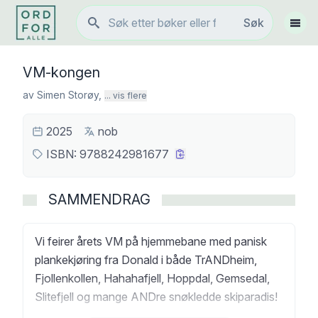
Søk
Søk
Vis 
VM-kongen
av
Simen Storøy
,
... vis flere
2025
nob
ISBN:
9788242981677
SAMMENDRAG
Vi feirer årets VM på hjemmebane med panisk
plankekjøring fra Donald i både TrANDheim,
Fjollenkollen, Hahahafjell, Hoppdal, Gemsedal,
Slitefjell og mange ANDre snøkledde skiparadis!