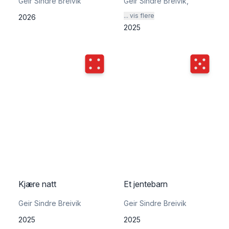
Geir Sindre Breivik
Geir Sindre Breivik
,
... vis flere
2026
2025
Terningkast
4
Terningka
Kjære natt
Et jentebarn
Geir Sindre Breivik
Geir Sindre Breivik
2025
2025