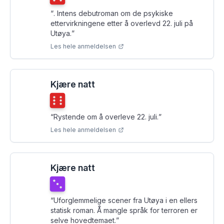
“
. Intens debutroman om de psykiske
ettervirkningene etter å overlevd 22. juli på
Utøya.
”
Les hele anmeldelsen
Kjære natt
Terningkast
6
“
Rystende om å overleve 22. juli.
”
Les hele anmeldelsen
Kjære natt
Terningkast
3
“
Uforglemmelige scener fra Utøya i en ellers
statisk roman. Å mangle språk for terroren er
selve hovedtemaet.
”