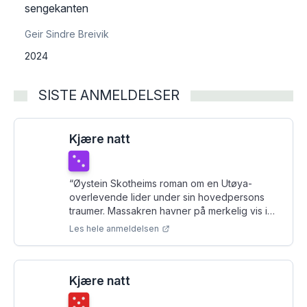
sengekanten
Geir Sindre Breivik
2024
SISTE ANMELDELSER
Kjære natt
Terningkast
3
“
Øystein Skotheims roman om en Utøya-
overlevende lider under sin hovedpersons
traumer. Massakren havner på merkelig vis i
bakgrunnen.
”
Les hele anmeldelsen
Kjære natt
Terningkast
5