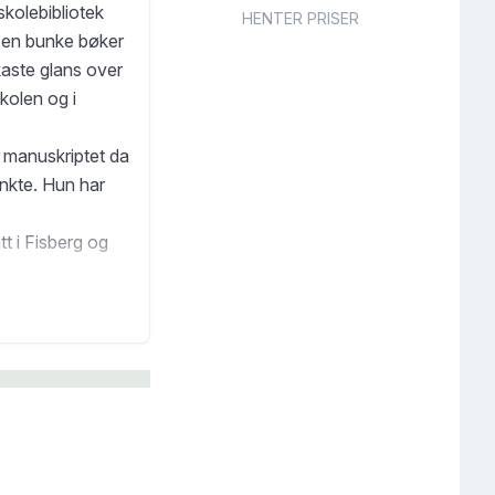
kolebibliotek
HENTER PRISER
 en bunke bøker
 kaste glans over
kolen og i
r manuskriptet da
enkte. Hun har
tt i Fisberg og
onstabel
nner for alltid!