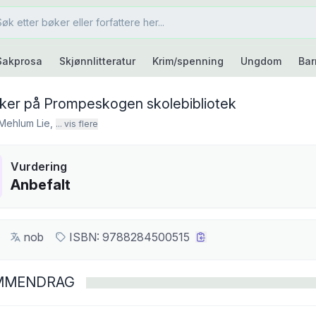
Sakprosa
Skjønnlitteratur
Krim/spenning
Ungdom
Bar
ker på Prompeskogen skolebibliotek
 Mehlum Lie
,
... vis flere
Vurdering
Anbefalt
nob
ISBN:
9788284500515
MMENDRAG