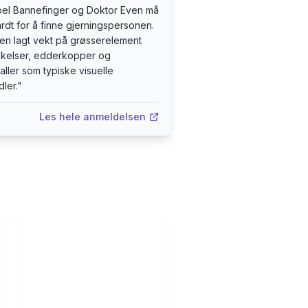
bel Bannefinger og Doktor Even må
rdt for å finne gjerningspersonen.
ren lagt vekt på grøsserelement
kelser, edderkopper og
ller som typiske visuelle
ler.
"
Les hele anmeldelsen