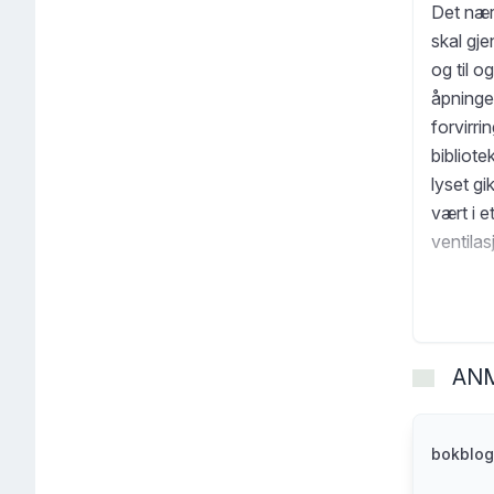
Det nær
skal gj
og til o
åpninge
forvirri
bibliot
lyset gi
vært i e
ventilas
Doktor 
Bannefin
AN
bokblog