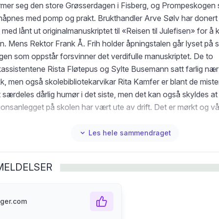
mer seg den store Grøsserdagen i Fisberg, og Prompeskogen s
enåpnes med pomp og prakt. Brukthandler Arve Sølv har donert
g med lånt ut originalmanuskriptet til «Reisen til Julefisen» for å
n. Mens Rektor Frank Å. Frih holder åpningstalen går lyset på s
ngen som oppstår forsvinner det verdifulle manuskriptet. De to
ekassistentene Rista Fløtepus og Sylte Busemann satt farlig næ
kk, men også skolebibliotekarvikar Rita Kamfer er blant de mist
t særdeles dårlig humør i det siste, men det kan også skyldes at
jonsanlegget på skolen har vært ute av drift. Det er mørkt og vå
Even ser skygger rundt hvert eneste hushjørne mens han og K
ger prøver å finne igjen det savnede manuskriptet før det forsvi
Les hele sammendraget
MELDELSER
ger.com