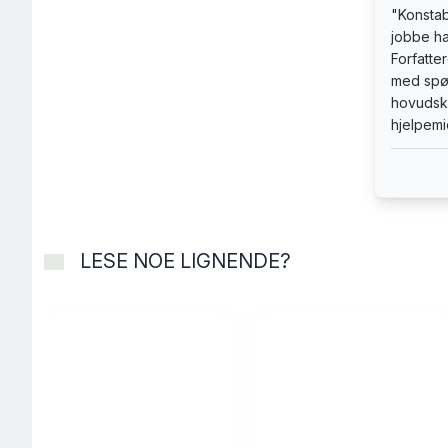
"
Konsta
jobbe ha
Forfatte
med spø
hovudska
hjelpemid
LESE NOE LIGNENDE?