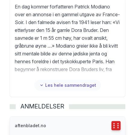
En dag kommer forfatteren Patrick Modiano
over en annonse i en gammel utgave av France-
Soir. I den falmede avisen fra 1941 leser han: «Vi
etterlyser den 15 år gamle Dora Bruder. Den
savnede er 1 m 55 cm høy, har ovalt ansikt,
gråbrune øyne …» Modiano greier ikke å bli kvitt
sitt mentale bilde av denne jødiske jenta og
hennes foreldre i det tyskokkuperte Paris. Han
begynner å rekonstruere Dora Bruders liv, fra
forsvinningen den kalde desemberkvelden i 1941
til transporten fra Paris-leiren Drancy til
Les hele sammendraget
Auschwitz i 1942. Modiano finner snart ut at
Dora på det tidspunktet hun forsvant, ikke lenger
ANMELDELSER
bodde hjemme, men på en katolsk internatskole.
Hadde foreldrene plassert henne der i et håp om
at hennes jødiske bakgrunn ikke skulle
Terningka
aftenbladet.no
oppdages? Eller var det fordi de slet med å