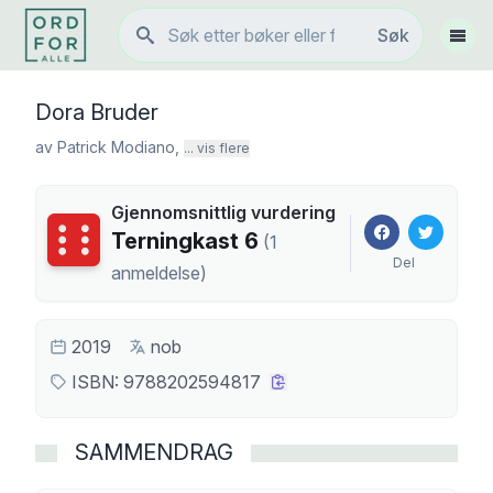
Søk
Søk
Vis 
Dora Bruder
av
Patrick Modiano
,
... vis flere
Gjennomsnittlig vurdering
Terningkast
6
Terningkast
6
(
1
Del
anmeldelse
)
2019
nob
ISBN:
9788202594817
SAMMENDRAG