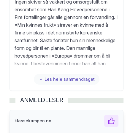
Ingen skriver så vakkert og omsorgsfullt om
ensomhet som Han Kang.Hovedpersonene i
Fire fortellinger går alle gjennom en forvandling. I
«Min kvinnes frukt» strever en kvinne med å
finne sin plass i det normstyrte koreanske
samfunnet. Sakte forlater hun sin menneskelige
form og blir til en plante. Den mannlige
hovedpersonen i «Europa» drømmer om å bli
kvinne. I bestevenninnen finner han alt han
ønsker å være. I «Tilfriskning» møter vi en kvinne
med et merkelig brannsår. De fysiske smertene
Les hele sammendraget
leder henne inn i tapet over storesøsteren hun
aldri forsto. I «Ni historier» skildres livet i korte
ANMELDELSER
fragmenter, så poetisk og sanselig som bare Han
Kang kan.
klassekampen.no