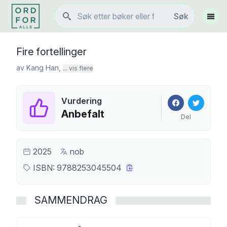
Søk
Søk
Vis 
Fire fortellinger
av
Kang Han
,
... vis flere
Vurdering
Anbefalt
Del
2025
nob
ISBN:
9788253045504
SAMMENDRAG