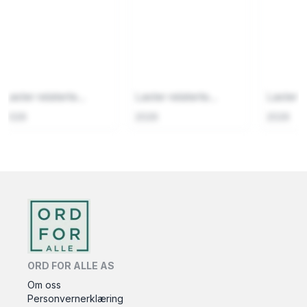
Laster relaterte...
Laster relaterte...
Laster re
2026
2026
2026
ORD FOR ALLE AS
Om oss
Personvernerklæring