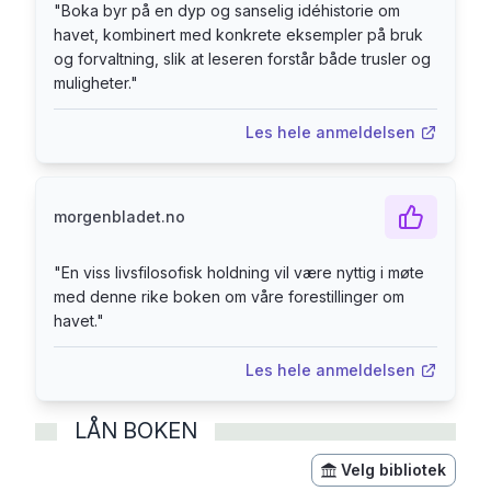
eventyrere og et forskningsobjekt for
"
Boka byr på en dyp og sanselig idéhistorie om
vitenskapen. Historiene i boka spenner over flere
havet, kombinert med konkrete eksempler på bruk
hundre år og helt opp til i dag, når havet har fått
og forvaltning, slik at leseren forstår både trusler og
muligheter.
"
ny aktualitet gjennom storslåtte planer for både
utnyttelse og vern. Har vi full kontroll på havet i
Les hele anmeldelsen
dag, eller vil havet alltid unndra seg
menneskenes forsøk på å beherske det?
morgenbladet.no
"
En viss livsfilosofisk holdning vil være nyttig i møte
med denne rike boken om våre forestillinger om
havet.
"
Les hele anmeldelsen
LÅN BOKEN
Velg bibliotek