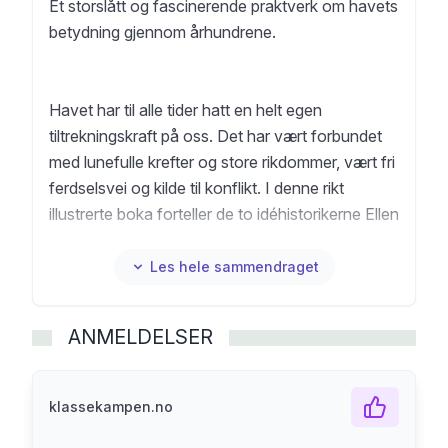
Et storslått og fascinerende praktverk om havets
betydning gjennom århundrene.
Havet har til alle tider hatt en helt egen
tiltrekningskraft på oss. Det har vært forbundet
med lunefulle krefter og store rikdommer, vært fri
ferdselsvei og kilde til konflikt. I denne rikt
illustrerte boka forteller de to idéhistorikerne Ellen
Krefting og Gard Paulsen om hvordan
menneskene gjennom århundrer har levd med
Les hele sammendraget
havet, forstått det, lagt det under seg og regulert
det. Vi møter flommer og bibelske sjømonstre,
ANMELDELSER
fortellinger om slaveskip og pirater i
trekanthandelens epoke, vi kan lese om
spektakulære forlis, hanseater, hvalfangere og
klassekampen.no
sjømålere. Havet har vært en frihetsdrøm for