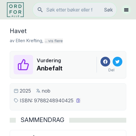
Søk
Søk
Vis 
Havet
av
Ellen Krefting
,
... vis flere
Vurdering
Anbefalt
Del
2025
nob
ISBN:
9788248940425
SAMMENDRAG