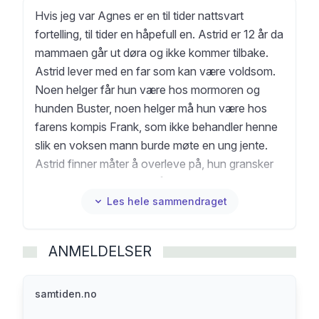
Hvis jeg var Agnes er en til tider nattsvart
fortelling, til tider en håpefull en. Astrid er 12 år da
mammaen går ut døra og ikke kommer tilbake.
Astrid lever med en far som kan være voldsom.
Noen helger får hun være hos mormoren og
hunden Buster, noen helger må hun være hos
farens kompis Frank, som ikke behandler henne
slik en voksen mann burde møte en ung jente.
Astrid finner måter å overleve på, hun gransker
naturen og maurene for å se hvordan de klarer
seg.
Les hele sammendraget
ANMELDELSER
samtiden.no