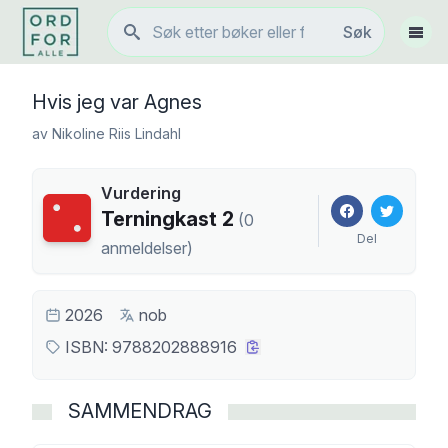
Søk
Søk
Vis 
Hvis jeg var Agnes
av
Nikoline Riis Lindahl
Vurdering
Terningkast
2
Terningkast
2
(
0
Del
anmeldelser
)
2026
nob
ISBN:
9788202888916
SAMMENDRAG