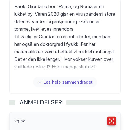
Paolo Giordano bor i Roma, og Roma er en
lukket by. Våren 2020 gjør en viruspandemi store
deler av verden ugjenkjennelig. Gatene er
tomme, livet leves innendørs.
Til vanlig er Giordano romanforfatter, men han
har også en doktorgrad i fysikk. Før har
matematikken vært et effektivt middel mot angst.
Det er den ikke lenger. Hvor vokser kurven over
smittede raskest? Hvor mange skal dø?
For matematikken er ikke først og fremst
vitenskapen om tall. Den handler om relasjoner.
Les hele sammendraget
Og det gjør også smitten. Den viser oss hvor
sammenfiltret vår verden er, og hvor avhengig vi
ANMELDELSER
er av hverandre. Vi er et fellesskap mer enn
noensinne.
Giordano griper til pennen, han vil ikke miste det
Terningka
vg.no
viruset forteller om oss. Fra karantene gir han et