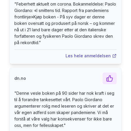
"
Feberhett aktuelt om corona. Bokanmeldelse: Paolo
sterkt og personlig vitnesbyrd om en krisetid. Og
Giordano: «I smittens tid. Rapport fra pandemiens
et overbevisende kamprop for en ny global
frontlinje»Kjøp boken - På syv dager er denne
solidaritet i kjølvannet av pandemien.
boken oversatt og produsert på norsk – og kommer
Paolo Giordano (f. 1982) er født i Torino i Italia.
nå ut i 21 land bare dager etter at den italienske
Han har en doktorgrad i teoretisk partikkelfysikk
forfatteren og fysikeren Paolo Giordano skrev den
og er fast spaltist i Corriere della Sera. Hans
på rekordtid.
"
første roman Primtallenes ensomhet (på norsk i
Les hele anmeldelsen
2010) er oversatt til 30 språk og har solgt over
en million eksemplarer. Han har vunnet flere
priser for sitt forfatterskap. Tidlig under
dn.no
koronautbruddet skrev han essayet Smittens
matematikk. Det ble delt mer enn fire millioner
"
Denne vesle boken på 90 sider har nok kraft i seg
ganger og bidro sterkt til å endre italienernes
til å forandre tankesettet vårt. Paolo Giordano
forståelse av pandemien. I smittens tid utgis nå
argumenterer rolig med leseren og skriver at det er
samtidig i 21 land.
vår egen adferd som skaper pandemiene. Vi må
forstå at våre valg har konsekvenser for ikke bare
oss, men for fellesskapet.
"