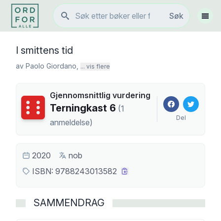
Søk
Søk
Vis 
I smittens tid
av
Paolo Giordano
,
... vis flere
Gjennomsnittlig vurdering
Terningkast
6
Terningkast
6
(
1
Del
anmeldelse
)
2020
nob
ISBN:
9788243013582
SAMMENDRAG