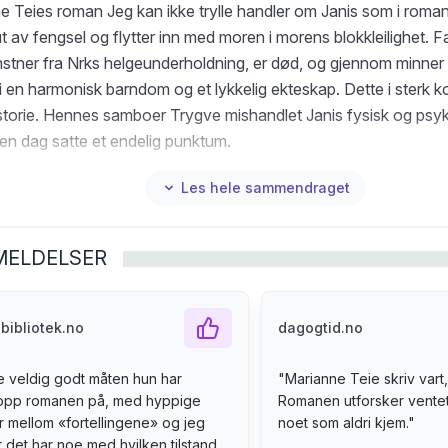
e Teies roman Jeg kan ikke trylle handler om Janis som i rom
ut av fengsel og flytter inn med moren i morens blokkleilighet. F
unstner fra Nrks helgeunderholdning, er død, og gjennom minner 
 i en harmonisk barndom og et lykkelig ekteskap. Dette i sterk kon
torie. Hennes samboer Trygve mishandlet Janis fysisk og psykisk
s en dag satte et endelig punktum.
Les hele sammendraget
MELDELSER
bibliotek.no
dagogtid.no
te veldig godt måten hun har
"
Marianne Teie skriv vart
opp romanen på, med hyppige
Romanen utforsker ventet
er mellom «fortellingene» og jeg
noet som aldri kjem.
"
t det har noe med hvilken tilstand