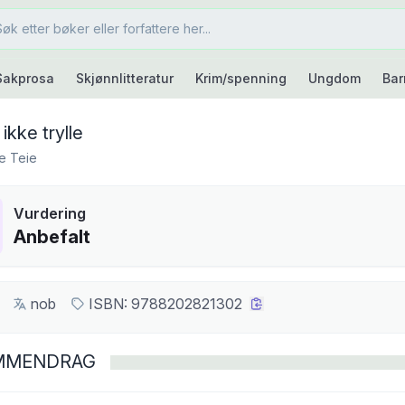
Sakprosa
Skjønnlitteratur
Krim/spenning
Ungdom
Bar
ikke trylle
e Teie
Vurdering
Anbefalt
nob
ISBN:
9788202821302
MMENDRAG