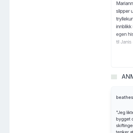
Mariann
slipper 
tryllek
innblikk
egen his
til Jani
AN
beathes
"
Jeg lik
bygget 
skifting
tenker a