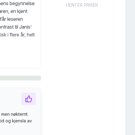
anens begynnelse
HENTER PRISER
aren, en kjent
får leseren
trast til Janis’
 i flere år, helt
, men nøkternt.
id og kjensla av