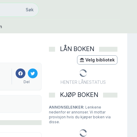
Søk
Søk
n
LÅN BOKEN
Velg bibliotek
Del
HENTER LÅNESTATUS
KJØP BOKEN
ANNONSELENKER:
Lenkene
nedenfor er annonser. Vi mottar
provisjon hvis du kjøper boken via
disse.