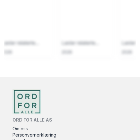
Laster relaterte...
Laster relaterte...
Laster re
2026
2026
2026
ORD FOR ALLE AS
Om oss
Personvernerklæring