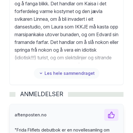
og å fanga blikk. Det handlar om Kaisa i det
forferdeleg varme kostymet og den jævla
svikaren Linnea, om å bli invadert i eit
dansestudio, om Laura som IKKJE må kasta opp
marsipankake utover bunaden, og om Edvard sin
framande farfar. Det handlar om å slå nokon eller
springa frå nokon og å vera ein idiotisk
(idiotisk!!!) turist, og om slektslinjer og sitrande
skam og dessutan om ein tjueåring med ei greie i
magen som må fjernast NO. Kan eg sjå på er ei
Les hele sammendraget
novellesamling om å sjå og bli sett, av seg sjølv
eller andre, med lengsel og forakt. Terningkast 5!
ANMELDELSER
Fliflet pirker ikke forsiktig i det vonde, hun bretter
det ut, flik for flik. Sånn gjør dette vondt, slik
rammet det, her går noen i stykker, der prøver
aftenposten.no
noen å bakse seg fri. Noen noveller signaliserer i
slutten at alt er i ferd med å gå til helvete, andre
"
Frida Fliflets debutbok er en novellesamling om