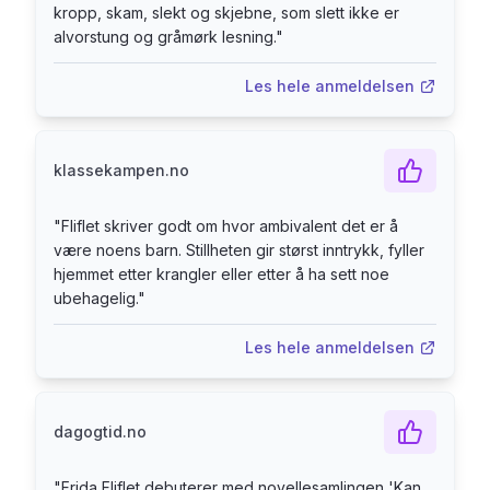
gir håp. De beste kan tolkes på flere måter. [...]
kropp, skam, slekt og skjebne, som slett ikke er
en imponerende debut.- Bergens Tidende
alvorstung og gråmørk lesning.
"
Les hele anmeldelsen
klassekampen.no
"
Fliflet skriver godt om hvor ambivalent det er å
være noens barn. Stillheten gir størst inntrykk, fyller
hjemmet etter krangler eller etter å ha sett noe
ubehagelig.
"
Les hele anmeldelsen
dagogtid.no
"
Frida Fliflet debuterer med novellesamlingen 'Kan