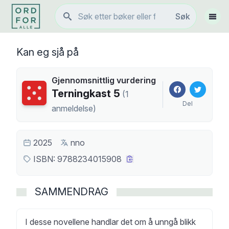
Søk
Søk
Vis 
Kan eg sjå på
Gjennomsnittlig vurdering
Terningkast
5
Terningkast
5
(
1
Del
anmeldelse
)
2025
nno
ISBN:
9788234015908
SAMMENDRAG
I desse novellene handlar det om å unngå blikk