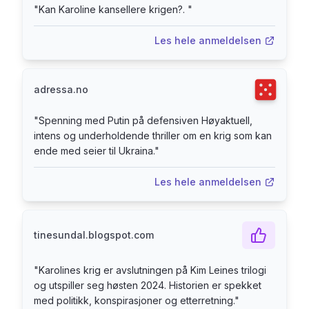
"
Kan Karoline kansellere krigen?.
"
heller ikke opp på statsministerkontoret.
Journalisten Jesper Skov prøver å finne ut hva
Les hele anmeldelsen
som er skjedd med henne. Landets statsminister
kan da ikke bare forsvinne sporløst? Med hjelp
fra FE-agenten Annie Faurschou oppdager
Terningka
adressa.no
Jesper alle piler peker mot Moskva og videre mot
fronten i Ukraina. Karolines krig er siste bind i
"
Spenning med Putin på defensiven Høyaktuell,
trilogien om Karoline Blicher.
intens og underholdende thriller om en krig som kan
ende med seier til Ukraina.
"
Les hele anmeldelsen
tinesundal.blogspot.com
"
Karolines krig er avslutningen på Kim Leines trilogi
og utspiller seg høsten 2024. Historien er spekket
med politikk, konspirasjoner og etterretning.
"