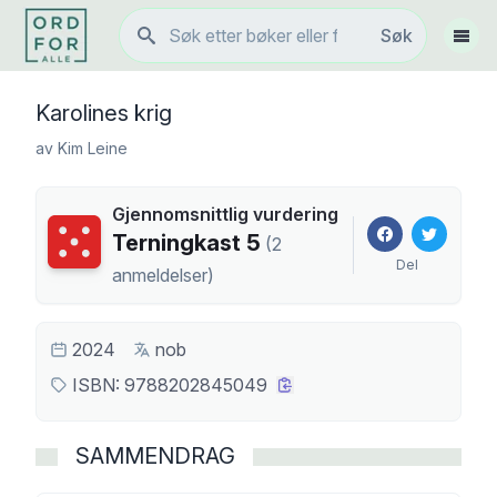
Søk
Søk
Vis 
Karolines krig
av
Kim Leine
Gjennomsnittlig vurdering
Terningkast
5
Terningkast
5
(
2
Del
anmeldelser
)
2024
nob
ISBN:
9788202845049
SAMMENDRAG