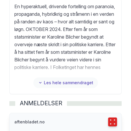
En hyperaktuell, drivende fortelling om paranoia,
propaganda, hybridkrig og stråmenn i en verden
på randen av kaos – hvor alt samtidig er sant og
løgn. OKTOBER 2024. Efter fem år som
statsminister er Karoline Blicher begyndt at
overveje næste skridt i sin politiske karriere. Etter
å ha sittet fem år som statsminister er Karoline
Blicher begynt å vurdere veien videre i sin
politiske karriere. I Folketinget har hennes
holdning til krigen i Ukraina gjort henne upopulær,
ikke akkurat hjulpet av hennes lyssky
Les hele sammendraget
forbindelser til Putins Russland. Flere av hennes
partifeller har fått ferten av blod og rasler med
ANMELDELSER
sablene. Da hun ender opp midt i voldelige
opptøyer på Nørrebro og ryktene begynner å
svirre om innblanding fra utenlandske interesser,
Terningka
aftenbladet.no
øker presset på henne. Dagen etter dukker hun