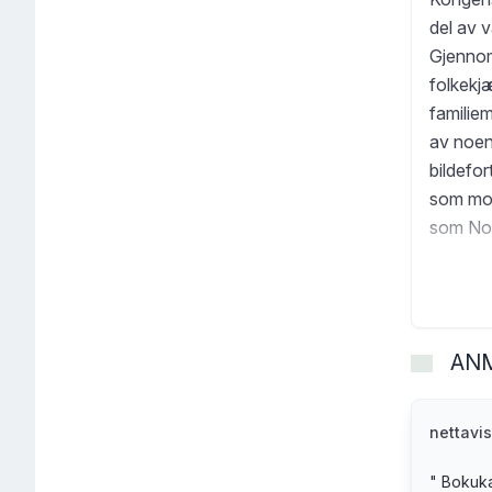
del av v
Gjennom 
folkekj
familie
av noen
bildefo
som mon
som Nor
troverdi
innlevel
Kongen v
faktabas
AN
nettavi
"
Bokuka: