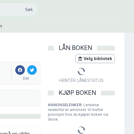
Søk
Søk
n
LÅN BOKEN
Velg bibliotek
Del
HENTER LÅNESTATUS
KJØP BOKEN
ANNONSELENKER:
Lenkene
nedenfor er annonser. Vi mottar
provisjon hvis du kjøper boken via
disse.
også en viktig