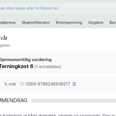
Sakprosa
Skjønnlitteratur
Krim/spenning
Ungdom
Bar
vår
gstein
kast
Gjennomsnittlig vurdering
6
Terningkast
6
(
1
anmeldelse
)
nob
ISBN:
9788248938217
MMENDRAG
 livshistorie er både dramatisk, rørende og spennende. Den er 