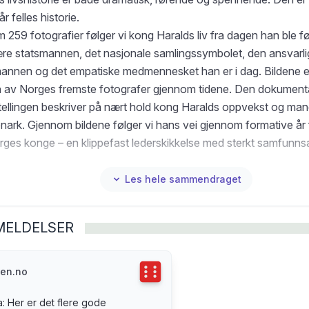
år felles historie.
259 fotografier følger vi kong Haralds liv fra dagen han ble fød
ære statsmannen, det nasjonale samlingssymbolet, den ansvarl
mannen og det empatiske medmennesket han er i dag. Bildene er 
 av Norges fremste fotografer gjennom tidene. Den dokument
rtellingen beskriver på nært hold kong Haralds oppvekst og man
ark. Gjennom bildene følger vi hans vei gjennom formative år fr
ges konge – en klippefast lederskikkelse med sterkt samfunnsa
ghet, folkelig sjarm og lun humor. Spesielt opplever vi kongens u
se, empati og ansvarlighet når krevende situasjoner oppstår.
Les hele sammendraget
år er en unik fotobiografi der bildene forteller historien – bare
erte bildetekster og et innledende forord av journalist Yngve K
MELDELSER
Terningkast
6
sen.no
 Her er det flere gode