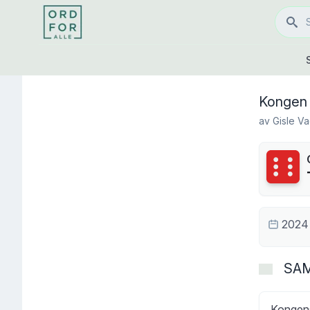
Kongen 
av
Gisle Va
Terning
2024
SA
Kongens