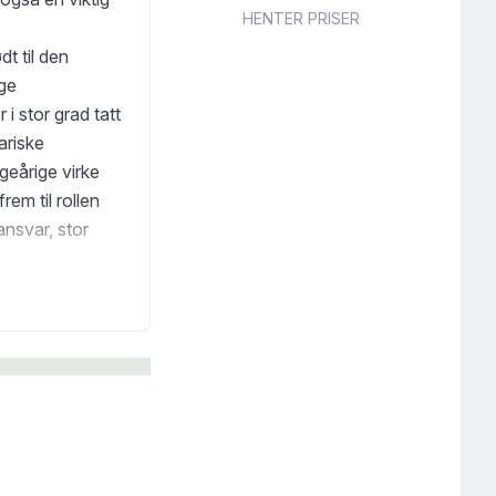
HENTER PRISER
t til den
ige
i stor grad tatt
ariske
geårige virke
em til rollen
nsvar, stor
tviklede evne til
 supplert av
vistad.