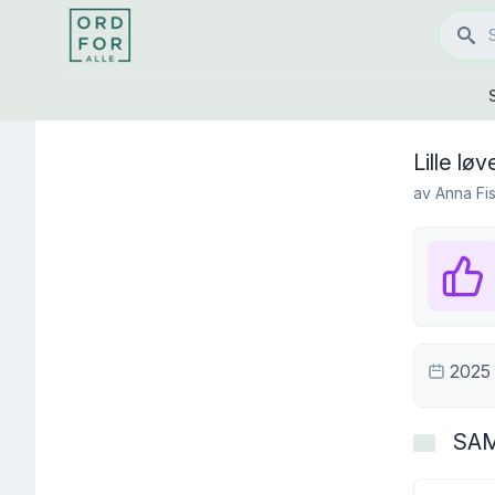
Lille løv
av
Anna Fi
2025
SA