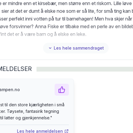
ve er mindre enn et kirsebær, men større enn et riskorn. Lille løve 
er at det er dumt å elske noe som er så lite, for små ting kan bli
ser perfekt inni votten på tur til barnehagen! Men hva skjer nå
 løve forsvinner? Anna Fiske er tilbake med en perle av en bild
fint det er å være barn og å elske en leke.
Les hele sammendraget
MELDELSER
kampen.no
st til den store kjærligheten i små
r. Tøysete, fantasirik tegning
 til latter og gjenkjennelse.
"
Les hele anmeldelsen