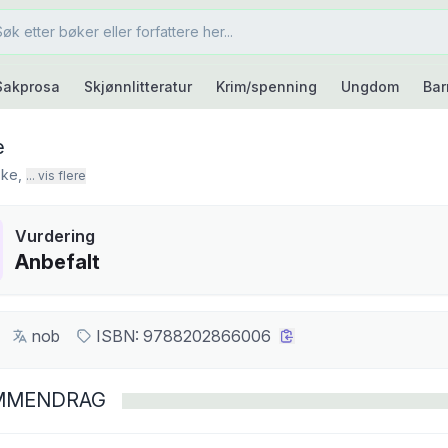
Sakprosa
Skjønnlitteratur
Krim/spenning
Ungdom
Bar
e
ske
,
... vis flere
Vurdering
Anbefalt
nob
ISBN:
9788202866006
MMENDRAG