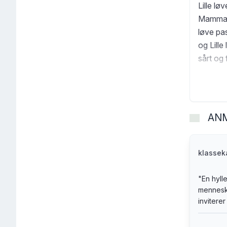
Lille lø
Mamma si
løve pas
og Lille
sårt og 
AN
klasse
"
En hylle
menneske
inviterer