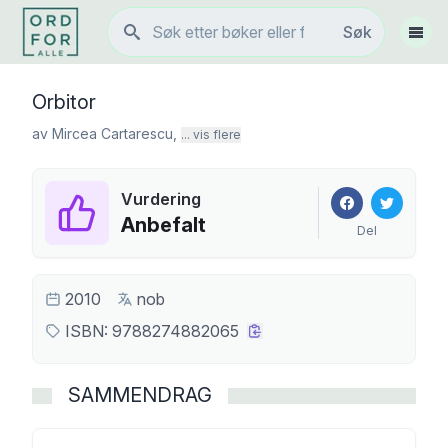
Søk
Søk
Vis 
Orbitor
av
Mircea Cartarescu
,
... vis flere
Vurdering
Anbefalt
Del
2010
nob
ISBN:
9788274882065
SAMMENDRAG