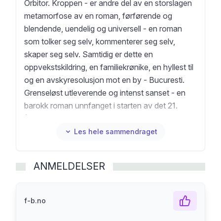
Orbitor. Kroppen - er andre del av en storslagen
metamorfose av en roman, førførende og
blendende, uendelig og universell - en roman
som tolker seg selv, kommenterer seg selv,
skaper seg selv. Samtidig er dette en
oppvekstskildring, en familiekrønike, en hyllest til
og en avskyresolusjon mot en by - Bucuresti.
Grenseløst utleverende og intenst sanset - en
barokk roman unnfanget i starten av det 21.
århundre. Cartarescu er blitt sammenliknet med
både Joyce, Kafka, Proust og Borges. Orbitor.
Les hele sammendraget
Kroppen er den andre av bøkene i trilogien.
MIRCEA CARTARESCU, født 1956 i Bucuresti,
ANMELDELSER
har utgitt en rekke romaner, dikt- og
essaysamlinger. Orbitor. Kroppen er den fjerde
av bøkene hans som kommer på norsk. Tidligere
f-b.no
er utkommet: Travesti (Bokvennen 1998),