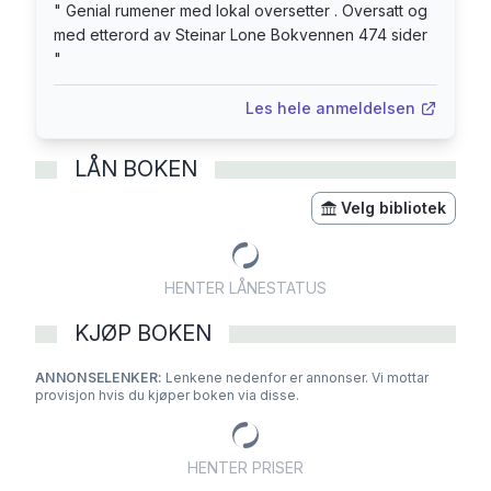
Nostalgien (Bokvennen 2001), Orbitor. Venstre
"
Genial rumener med lokal oversetter . Oversatt og
vinge (Bokvennen 2008) og essay-samlingen
med etterord av Steinar Lone Bokvennen 474 sider
Europa er formet som hjernen min (Gasspedal
"
2008).
Les hele anmeldelsen
LÅN BOKEN
Velg bibliotek
HENTER LÅNESTATUS
KJØP BOKEN
ANNONSELENKER:
Lenkene nedenfor er annonser. Vi mottar
provisjon hvis du kjøper boken via disse.
HENTER PRISER